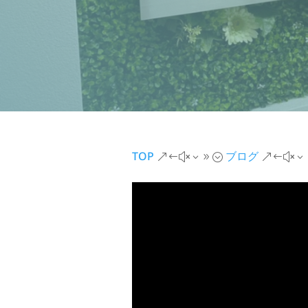
TOP
ブログ
&#x39;
&#x3