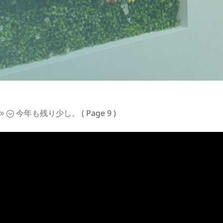
今年も残り少し。
( Page 9 )
9;