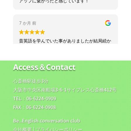
Access＆Contact
心斎橋駅徒歩3分
大阪市中央区南船場3-6-1サイプレス心斎橋412号
TEL：06-6224-0909
FAX：06-6224-0908
Be..English conversation club
会社概要
|
プライバシーポリシー