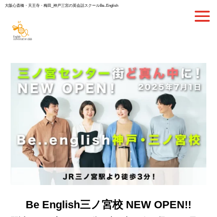
大阪心斎橋・天王寺・梅田_神戸三宮の英会話スクールBe..English
Be English三ノ宮校 NEW OPEN!!