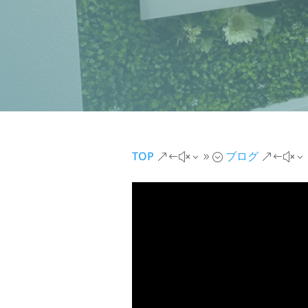
TOP
ブログ
&#x39;
&#x3