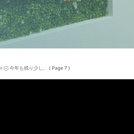
今年も残り少し。
( Page 7 )
9;