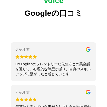
Voice
「話してみたい！」と思える空間を心がけていま
す。
Googleの口コミ
英語が苦手な方でも、楽しみながら自然に上達で
きます🌿
～季節の英語表現で英語をもっと身近に～
秋といえば「月見」や「食欲の秋」。
そんな季節にぴったりの英語表現を少しご紹介し
ます。
“The moon is so bright tonight!”
（今夜の月、すごく明るいね）
“I could watch the moon all night.”
（一晩中、月を見ていられそう）
“It’s the perfect season for hot drinks and
moon gazing.”
（温かい飲み物と月見にぴったりの季節だね）
↑「〜するのにぴったりの〜」という英語表現
は