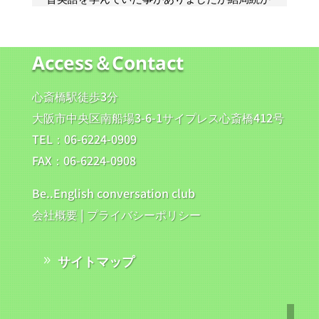
It’s the perfect season for + 名詞 / 動名詞の形
でよく使われます。
Access＆Contact
さらに、本校では留学・ワーキングホリデーのサ
ポートも充実。
心斎橋駅徒歩3分
語学準備から現地での生活サポートまで、安心し
て夢を実現できるようお手伝いしています。
大阪市中央区南船場3-6-1サイプレス心斎橋412号
心斎橋校だけでなく、梅田校、天王寺校、神戸の
TEL：06-6224-0909
三宮校でも随時体験レッスン受付中です！
FAX：06-6224-0908
今年も残り数か月、来年に向けての新しいチャレ
ンジを今から始めてみませんか？
Be..English conversation club
会社概要
|
プライバシーポリシー
サイトマップ