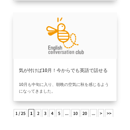
徹底比較！大阪の英会
ありがとうございます。
話はどこがおすすめ？
【2026年最新版】にて
掲載して頂きました。
気が付けば10月！今からでも英語で話せる
自分を目指して…
2026年3月23日
|
ブログ
10月も中旬に入り、朝晩の空気に秋を感じるよう
になってきました。
今年もあと少しで終わり。「そろそろ英語を始め
てみようかな」と考えるには、
まさに今がベストなタイミングです。
1 / 25
1
2
3
4
5
...
10
20
...
>
>>
Be..Englishでは、一人ひとりの目的や生活スタイ
ルに合わせたオーダーメイドレッスンを提供して