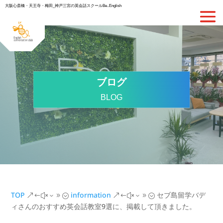
大阪心斎橋・天王寺・梅田_神戸三宮の英会話スクールBe..English
ブログ
BLOG
TOP
information
セブ島留学バデ
&#x39;
&#x39;
ィさんのおすすめ英会話教室9選に、掲載して頂きました。