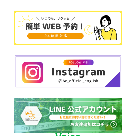
います。
「旅行で英語を話せるようになりたい」、「仕事
で自信を持って発言できるようになりたい」、
「海外ドラマを字幕なしで楽しみたい」それぞれ
の目標に合わせて、ネイティブ講師達が内容を柔
軟にカスタマイズ。英語を“習う”だけでなく、“使
えるようになる”までしっかりサポートします。
半年〜1年通うと、英語のリスニング力や会話の反
応スピードが格段に変わります。たとえば、
英語で考える習慣が自然につく
ネイティブのスピードにも耳が慣れる
文法を「使える形」で身につけられる
そんな変化を、生徒さんたちは実感していま
す。
もちろん、学ぶ環境も大切。少人数制で、リラッ
クスした雰囲気の中、