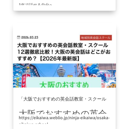
1年で話せる自分へ
おすすめ5選に選んで頂きました😊
ご掲載ありがとうございます。
https://bizforce-neo.com/picks/osaka-english-
school-1year-beginners-best5/
「大阪でおすすめの英会話教室・スクール
12選徹底比較！」に掲載して頂けました。
2026年3月23日
|
information
大阪でおすすめの英会
https://eikaiwa.weblio.jp/ninja-eikaiwa/osaka-
話教室・スクール12選
eikaiwa-school