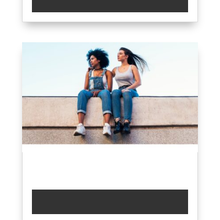
どこの英会話スクールならはじめられ
る？？
大丈夫です！Beは完全初心者から始められ
ます✨✨
全く英語が分からなくても、ネイティブの
レッスンが受けてみたい人大歓迎！
もちろんサポートもしっかりあります????
心斎橋英会話 #大阪英会話カフェ #英会話カ
フェ #大阪英会話スクール #英会話レッスン
#英語フレーズ #英語勉強 #英語話せるよう
になりたい #英会話の秋
2021年9月17日
|
ブログ