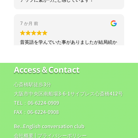
Access＆Contact
心斎橋駅徒歩3分
大阪市中央区南船場3-6-1サイプレス心斎橋412号
TEL：06-6224-0909
FAX：06-6224-0908
Be..English conversation club
会社概要
|
プライバシーポリシー