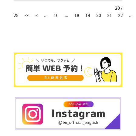
らない？初心者でも安心して相談できる場所、そ
強 #英語話せるように
20 /
れが英会話教室、英語学習教室です。一度は行っ
なりたい
25
<<
<
...
10
...
18
19
20
21
22
...
ておきたい、各地域を代表する人気の英会話教
室、英語学習教室を余すところなくお伝えします
https://englishgate.jp/
https://englishgate.jp/introduce/%e6%9c%88
%e9%a1%8d%e5%9b%ba%e5%ae%9a%e8%b
2%bb%e7%94%a8%e3%81%a0%e3%81%91%
e3%81%a7%e9%80%9a%e3%81%84%e6%94
%be%e9%a1%8c%e3%81%ae%e8%8b%b1%e
4%bc%9a%e8%a9%b1%e3%82%b9%e3%82%
af%e3%83%bc%e3%83%ab%ef%bc%9f/