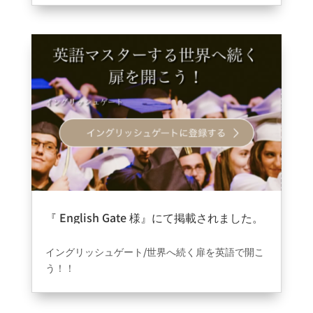
英語ミニレッスン????（English version）
先生: Dave!
テーマ: seeとmeet
meetって友達に会う時につかうの？？
meetは初めての人に会うときに使います☺️
既に知り合いの人に会う時はseeを使います
詳しくはビデオをチェックしてみてくださいね❤️
✨
『 English Gate 様』にて掲載されました。
心斎橋英会話 #大阪英
2021年9月17日
|
information
会話カフェ #英会話カ
イングリッシュゲート/世界へ続く扉を英語で開こ
フェ #大阪英会話スク
う！！
ール #英会話レッスン
全国おすすめ英会話教室・英語学習教室！
英語学習を始めたいけど何をしたら良いのか分か
#英語フレーズ #英語勉