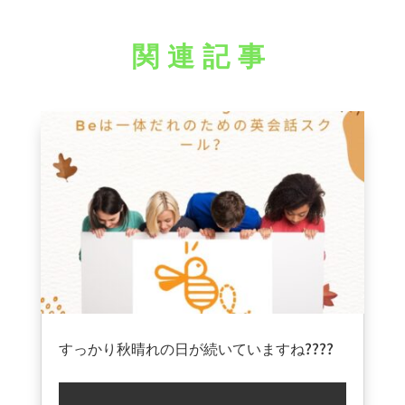
関連記事
すっかり秋晴れの日が続いていますね????
今年は英会話の秋にしてみませんか？????
2021年9月21日
|
ブログ
英会話始めてみたいけど、本当に初心者で
何も知らない…????‍????????‍????