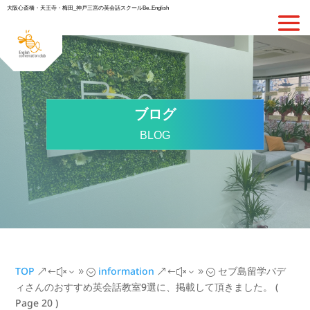
大阪心斎橋・天王寺・梅田_神戸三宮の英会話スクールBe..English
ブログ
BLOG
TOP
information
セブ島留学バデ
&#x39;
&#x39;
ィさんのおすすめ英会話教室9選に、掲載して頂きました。
(
Page 20 )