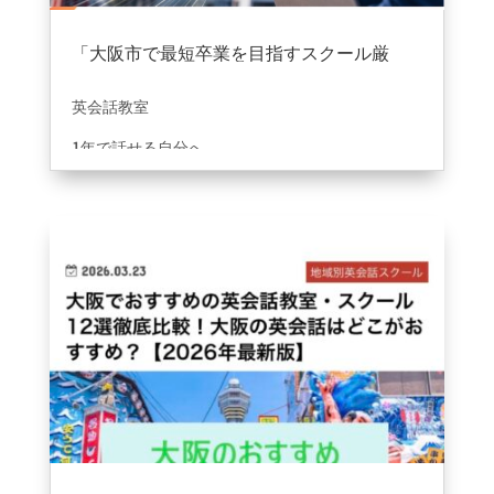
「大阪市で最短卒業を目指すスクール厳
選」に掲載して頂きました。
2026年8月5日
|
information
英会話教室
1年で話せる自分へ
おすすめ5選に選んで頂きました😊
ご掲載ありがとうございます。
https://bizforce-neo.com/picks/osaka-english-
school-1year-beginners-best5/