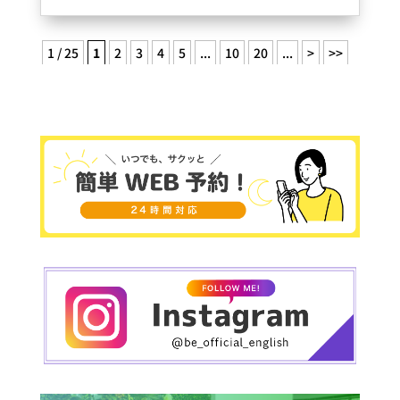
今年もあと少しで終わり。「そろそろ英語を始め
てみようかな」と考えるには、
まさに今がベストなタイミングです。
1 / 25
1
2
3
4
5
...
10
20
...
>
>>
Be..Englishでは、一人ひとりの目的や生活スタイ
ルに合わせたオーダーメイドレッスンを提供して
います。
「旅行で英語を話せるようになりたい」、「仕事
で自信を持って発言できるようになりたい」、
「海外ドラマを字幕なしで楽しみたい」それぞれ
の目標に合わせて、ネイティブ講師達が内容を柔
軟にカスタマイズ。英語を“習う”だけでなく、“使
えるようになる”までしっかりサポートします。
半年〜1年通うと、英語のリスニング力や会話の反
応スピードが格段に変わります。たとえば、
英語で考える習慣が自然につく
ネイティブのスピードにも耳が慣れる
文法を「使える形」で身につけられる