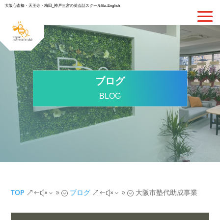
大阪心斎橋・天王寺・梅田_神戸三宮の英会話スクールBe..English
ブログ
BLOG
TOP
ブログ
大阪市塾代助成事業
&#x39;
&#x39;