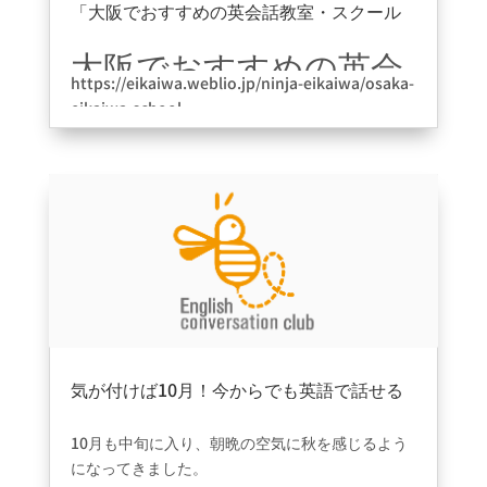
「大阪でおすすめの英会話教室・スクール
12選徹底比較！」に掲載して頂けました。
2026年3月23日
|
information
大阪でおすすめの英会
https://eikaiwa.weblio.jp/ninja-eikaiwa/osaka-
話教室・スクール12選
eikaiwa-school
徹底比較！大阪の英会
ありがとうございます。
話はどこがおすすめ？
【2026年最新版】にて
掲載して頂きました。
気が付けば10月！今からでも英語で話せる
自分を目指して…
2026年3月23日
|
ブログ
10月も中旬に入り、朝晩の空気に秋を感じるよう
になってきました。