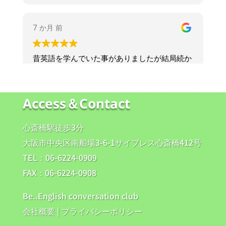
“It’s the perfect season for hot drinks and
moon gazing.”
（温かい飲み物と月見にぴったりの季節だね）
↑「〜するのにぴったりの〜」という英語表現
は
It’s the perfect season for + 名詞 / 動名詞の形
でよく使われます。
Access＆Contact
さらに、本校では留学・ワーキングホリデーのサ
ポートも充実。
心斎橋駅徒歩3分
語学準備から現地での生活サポートまで、安心し
て夢を実現できるようお手伝いしています。
大阪市中央区南船場3-6-1サイプレス心斎橋412号
心斎橋校だけでなく、梅田校、天王寺校、神戸の
TEL：06-6224-0909
三宮校でも随時体験レッスン受付中です！
FAX：06-6224-0908
今年も残り数か月、来年に向けての新しいチャレ
ンジを今から始めてみませんか？
Be..English conversation club
会社概要
|
プライバシーポリシー