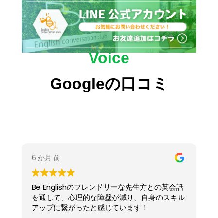
そんな変化を、生徒さんたちは実感していま
す。
もちろん、学ぶ環境も大切。少人数制で、リラッ
クスした雰囲気の中、
Voice
「話してみたい！」と思える空間を心がけていま
す。
Googleの口コミ
英語が苦手な方でも、楽しみながら自然に上達で
きます🌿
～季節の英語表現で英語をもっと身近に～
秋といえば「月見」や「食欲の秋」。
そんな季節にぴったりの英語表現を少しご紹介し
ます。
“The moon is so bright tonight!”
（今夜の月、すごく明るいね）
“I could watch the moon all night.”
（一晩中、月を見ていられそう）