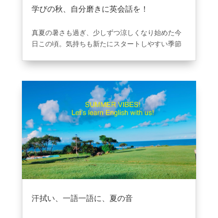
🐝 Be..Englishが選ばれる理由🐝
学びの秋、自分磨きに英会話を！
✅ 初心者専門 × 家族1名無料
2025年9月8日
|
ブログ
✅ 通い放題（教室＋オンライン）／月額制
真夏の暑さも過ぎ、少しずつ涼しくなり始めた今
✅ 選べる4形態授業
日この頃。気持ちも新たにスタートしやすい季節
✅ 日本語OKのネイティブ講師が本気で作る授業
が秋。
✅ 生徒が安心して通える伸びる仕組み
読書の秋、学びの秋――
このタイミングで英会話
✅ 通いやすさNo.1（4校舎選択可）
を始めてみませんか？
✅ 温かいコミュニティで仲の良さも最高です✨
↓秋から始めるおすすめの勉強方法↓
普段の様子はInstagramストーリーをチェック👀
英語学習は「続けること」が一番大切。
秋は日々
こんなスクール、他にはない！
の生活に新しい習慣を取り入れるのにぴったりの
「楽しく、本気で」一緒に英語を伸ばしていきま
季節です
。例えば、通勤や通学の時間に英単語ア
しょう😆
プリを活用、1日10分の英語日記でライティング力
まずは体験レッスンから！
アップ、英語で好きな音楽やドラマを楽しむな
📩 DM / ホームページ / 公式LINE
ど、無理なく続けられる方法から始めるのがおす
🏫 心斎橋・梅田・天王寺・神戸三宮（駅近）
すめです。
その他、初秋に使える日常英会話フレーズ集をご
汗拭い、一語一語に、夏の音
紹介します！
2025年8月1日
|
ブログ