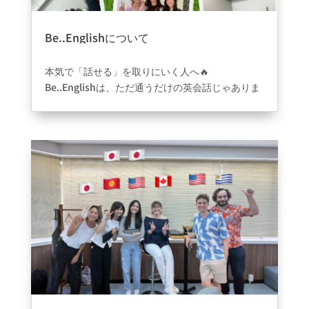
Be..Englishについて
2025年9月8日
|
ブログ
本気で「話せる」を取りにいく人へ🔥
Be..Englishは、ただ通うだけの英会話じゃありま
せん。
結果にこだわる、これから英語を始めたい初心
者“だけ”の為に作られた初心者専門の通い放題の
英会話です。
こんな方に
・ゼロから英語を日常にしたい
・初心者だけの環境で安心して学びたい
・“通うだけ”で終わらせたくない
・期限つきの必達課題で本気でやり切りたい
・英語への憧れと不安がある
・家族も通えて、一緒に安心して学びたい（ご家
族1名無料）