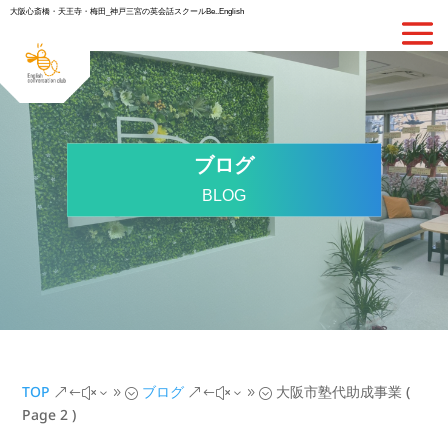
大阪心斎橋・天王寺・梅田_神戸三宮の英会話スクールBe..English
ブログ
BLOG
TOP
ブログ
大阪市塾代助成事業
(
&#x39;
&#x39;
Page 2 )