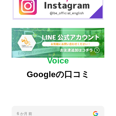
た！）
“Pumpkin spice latte is back!”
パンプキンスパイスラテ、また出たね！（秋の
② be going to：「これから〜するつも
定番ドリンク）
り」
“I had my first hot drink of the season
I’m going to go to the beach this weekend.
today.”
（今週末、海に行く予定です）
今年初めてのホットドリンクを飲んだよ。
→ 予定を伝えるときにとても便利。
“I’m craving something warm and sweet.”
“Are you going to〜?”で質問にも使えます。
あったかくて甘いものが食べたくなるね。
その他の例：
Are you going to travel during
Voice
Obon?
（お盆に旅行する予定ですか？）
初秋からでも始められる英会話。英会話は「今か
らでも遅くない」のが魅力です。Be.Englishで
Googleの口コミ
は、
基礎的な文法から日常会話、ビジネス英語ま
③ 疑問詞＋現在進行形：「今〜してる
の？」
で幅広く学べるので、
初めての方でも安心。すで
に英語を学んでいる方は、
より実践的な会話力を
What are you doing to stay cool this summer?
磨くことができます。
（この夏、どうやって涼しく過ごしています
か？）
レベルに合わせたカリキュラムをご用意している
ので、英語が全く初めての方、留学やワーキング
→ 会話のきっかけになる便利なフレーズです。
ホリデーを控えている方、ビジネス英語に挑戦し
その他の例：
I’m drinking a lot of iced coffee!