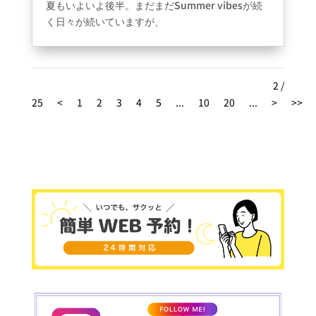
■ 秋の始まりを感じたときに
夏もいよいよ後半。まだまだSummer vibesが続
く日々が続いていますが、
“It’s starting to feel like autumn.”
ちょっと暑さに疲れてきた…という方も多いかも
秋らしくなってきたね。
しれません。
“The air feels cooler in the mornings.”
そんな時こそ、
新しいことを始めてリフレッシュ
2 /
朝の空気がひんやりしてきたね。
してみませんか？
25
<
1
2
3
4
5
...
10
20
...
>
>>
“I love the crisp autumn air!.”
英会話は、旅行・仕事・日常に役立つスキル。
秋のすがすがしい空気が大好き！。
↓↓今回は夏に使えるような表現や言い回しをい
くつか紹介します！↓↓
■ 秋の自然や景色について話すときに
① 現在完了形：「今までで一番〜」
“The leaves are starting to change color.”
This is the hottest summer I’ve ever
葉っぱが色づき始めてるよ。
experienced!
“Look at the beautiful fall foliage!”
（これは今までで一番暑い夏です！）
きれいな紅葉を見て！
“Autumn sunsets are so pretty.”
→ 「the most 〜 I’ve ever〜」のパターンは旅
行・食べ物の感想などにもよく使います。
秋の夕焼けってとてもきれい。
その他の例：
That was the best shaved ice I’ve
ever had!
（今までで一番おいしいかき氷だっ
■ 食べ物・飲み物の話題で