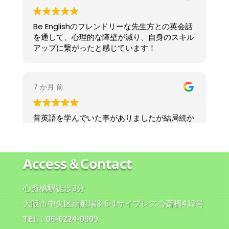
たい方など、どんな目標でもしっかりサポートし
（アイスコーヒーをたくさん飲んでます！）
ます。特に留学・
ワーホリに向けた準備は、生活
*********************************************
で使う英語から面接・手続きまでしっかりお手伝
*********************************************
いします！
*********************************************
まずはお気軽に体験レッスンで雰囲気を感じてい
************
ただき、英会話を挑戦するあなたを全力でサポー
まだ間に合う、夏からのスター
トさせて頂きますので、心斎橋校、天王寺校、梅
ト！
田校、三ノ宮校でお待ちしてます！
英会話を始めるのに、「遅すぎる」はありませ
ん。
8月からでも十分に変化を実感できます。
Be..Englishでは、初心者から上級者まで、目的に
Access＆Contact
合わせたレッスンを行っています。
楽しく話せるようになりたい方も、留学やワーホ
心斎橋駅徒歩3分
リを目指している方も大歓迎！
大阪市中央区南船場3-6-1サイプレス心斎橋412号
体験レッスンも受付中です。まずはお気軽にご連
TEL：06-6224-0909
絡ください！