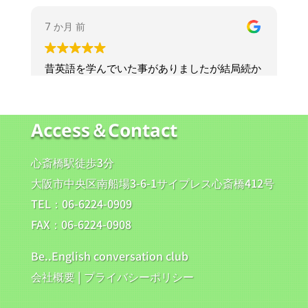
Access＆Contact
心斎橋駅徒歩3分
大阪市中央区南船場3-6-1サイプレス心斎橋412号
TEL：06-6224-0909
FAX：06-6224-0908
Be..English conversation club
会社概要
|
プライバシーポリシー