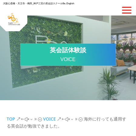
大阪心斎橋・天王寺・梅田_神戸三宮の英会話スクールBe..English
英会話体験談
VOICE
TOP
VOICE
海外に行っても通用す
&#x39;
&#x39;
る英会話が勉強できました。