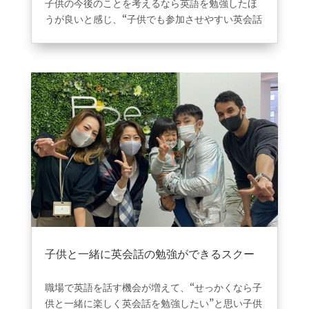
子供の今後のことを考えるなら英語を勉強したほ
うが良いと感じ、“子供でも参加させやすい英会話
スクール”を探していました。
Be..English心斎橋に入会させようと思った決めて
は、無料体験の時に同年代の子供達が楽しそうに
先生と英会話を勉強している姿を見たからです。
今では子供から“いつBe..Englishに行くの？”と言
うくらい気に入っているみたいです。
心斎橋駅が最寄り駅なので、子供が勉強している
間に買い物を済ますことができるので助かってい
ます！
子供と一緒に英会話の勉強ができるスクー
ル探していました。
2024年12月25日
|
VOICE
職場で英語を話す機会が増えて、“せっかくなら子
供と一緒に楽しく英会話を勉強したい”と思い子供