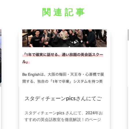
関連記事
スタディチェーンpicsさんにてご
掲載頂けました。
2024年12月23日
|
information
スタディチェーンpics
さんにて、2024年お
すすめの英会話教室を徹底解説！のページ
で、弊社のご紹介を頂けました☺️ありがと