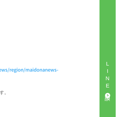
LINE相談
anews/region/maidonanews-
す。