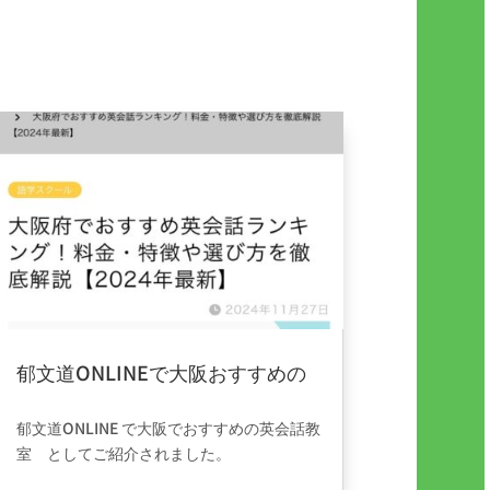
郁文道ONLINEで大阪おすすめの
英会話教室として紹介されまし
2024年11月28日
|
information
た。
郁文道ONLINE
で
大阪でおすすめの英会話教
室
としてご紹介されました。