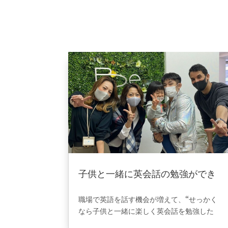
子供と一緒に英会話の勉強ができ
るスクール探していました。
2024年12月25日
|
VOICE
職場で英語を話す機会が増えて、“せっかく
なら子供と一緒に楽しく英会話を勉強した
い”と思い子供と一緒に英会話が学べるスク