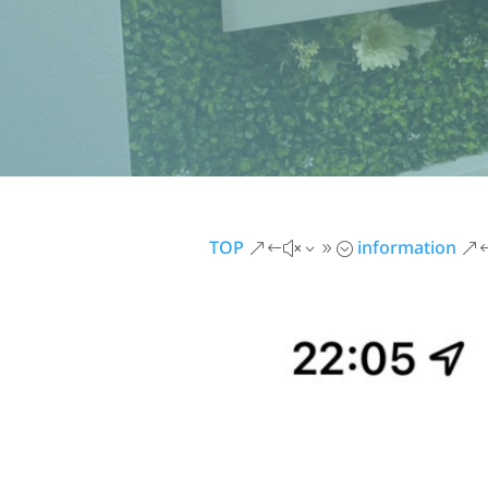
TOP
information
&#x39;
&