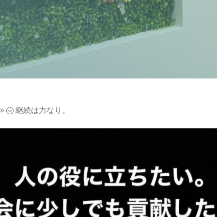
継続は力なり。
9;