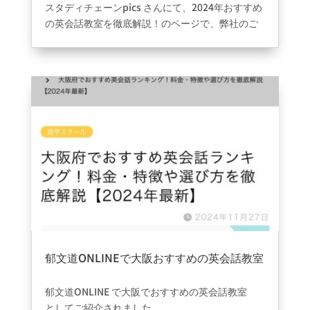
スタディチェーンpics
さんにて、2024年おすすめ
の英会話教室を徹底解説！のページで、弊社のご
紹介を頂けました☺️ありがとうございます＾＾
郁文道ONLINEで大阪おすすめの英会話教室
として紹介されました。
2024年11月28日
|
information
郁文道ONLINE
で
大阪でおすすめの英会話教室
としてご紹介されました。