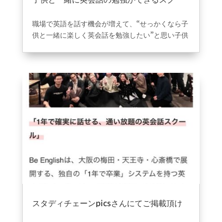
ル探していました。
2024年12月25日
|
VOICE
職場で英語を話す機会が増えて、“せっかくなら子
供と一緒に楽しく英会話を勉強したい”と思い子供
と一緒に英会話が学べるスクールを探していまし
た。
ちょうど家の近くで探していたところBe..English
心斎橋を見つけました。
無料体験を実施していたので子供と一緒に参加
し、楽しいスタッフが多く子供も楽しみながら英
会話が学べていたので一緒に参加することを決め
ました。
子供と一緒に学びながら思い出を作る事ができる
ので入会を決めて良かったです！
スタディチェーンpicsさんにてご掲載頂け
ました。
2024年12月23日
|
information