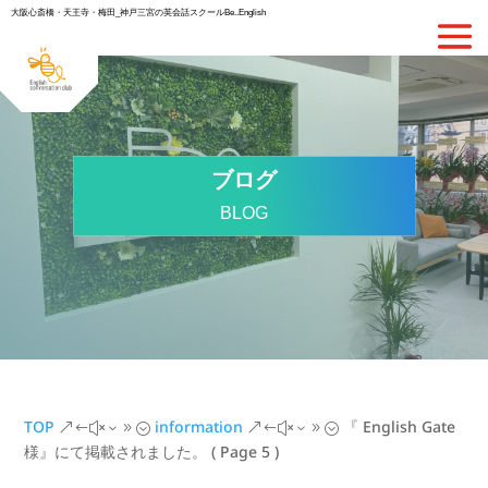
大阪心斎橋・天王寺・梅田_神戸三宮の英会話スクールBe..English
ブログ
BLOG
TOP
information
『 English Gate
&#x39;
&#x39;
様』にて掲載されました。
( Page 5 )