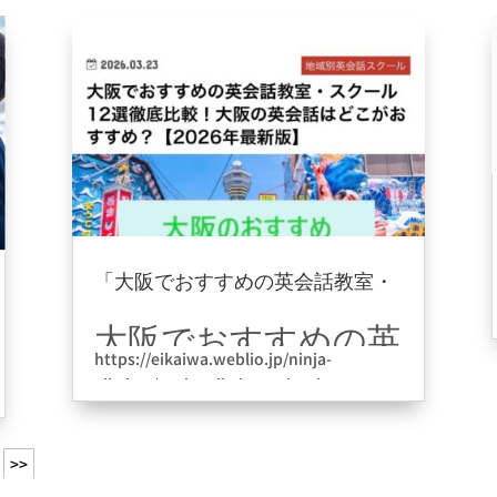
「大阪でおすすめの英会話教室・
スクール12選徹底比較！」に掲載
2026年3月23日
|
information
して頂けました。
大阪でおすすめの英
https://eikaiwa.weblio.jp/ninja-
会話教室・スクール
eikaiwa/osaka-eikaiwa-school
12選徹底比較！大阪
ありがとうございます。
の英会話はどこがお
>>
すすめ？【2026年