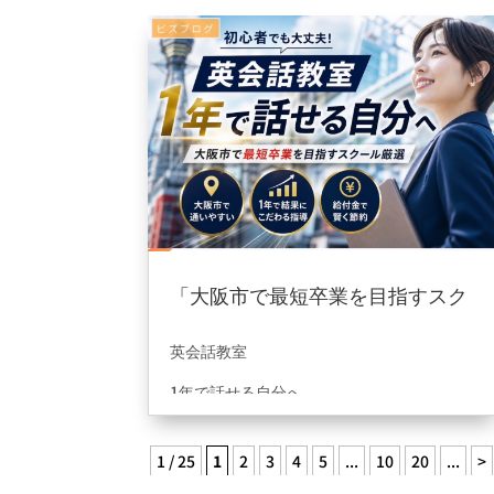
「大阪市で最短卒業を目指すスク
ール厳選」に掲載して頂きまし
2026年8月5日
|
information
た。
英会話教室
1年で話せる自分へ
おすすめ5選に選んで頂きました😊
1 / 25
1
2
3
4
5
...
10
20
...
>
ご掲載ありがとうございます。