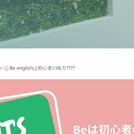
Be englishは初心者の味方????
9;