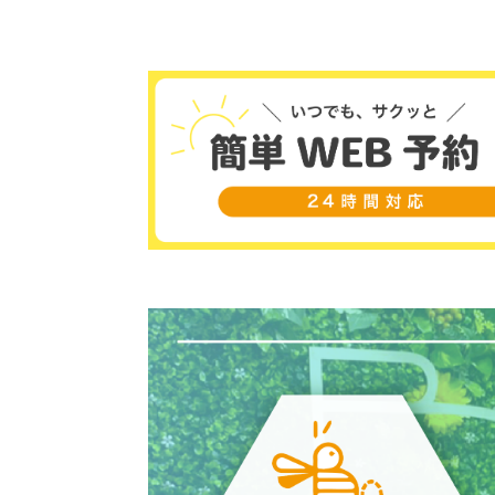
https://bizforce-neo.com/picks/osaka-
english-school-1year-beginners-best5/