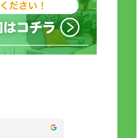
「話してみたい！」と思える空間を心がけ
ています。
英語が苦手な方でも、楽しみながら自然に
上達できます🌿
～季節の英語表現で英語をもっと身近に～
秋といえば「月見」や「食欲の秋」。
そんな季節にぴったりの英語表現を少しご
紹介します。
“The moon is so bright tonight!”
（今夜の月、すごく明るいね）
“I could watch the moon all night.”
（一晩中、月を見ていられそう）
“It’s the perfect season for hot drinks
and moon gazing.”
（温かい飲み物と月見にぴったりの季節
だね）↑「〜するのにぴったりの〜」と
いう英語表現は