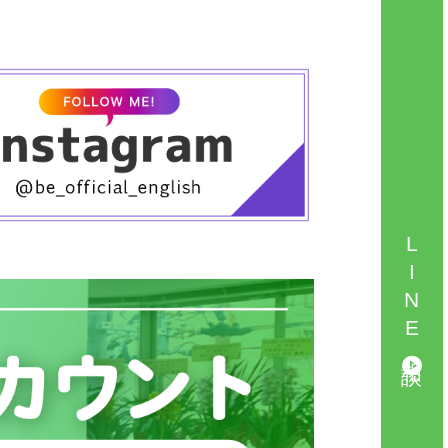
「仕事で自信を持って発言できるようにな
りたい」、「海外ドラマを字幕なしで楽し
みたい」それぞれの目標に合わせて、ネイ
ティブ講師達が内容を柔軟にカスタマイ
ズ。英語を“習う”だけでなく、“使えるよう
になる”までしっかりサポートします。
半年〜1年通うと、英語のリスニング力や会
話の反応スピードが格段に変わります。た
とえば、
LINE相談
英語で考える習慣が自然につく
ネイティブのスピードにも耳が慣れる
文法を「使える形」で身につけられる
そんな変化を、生徒さんたちは実感して
います。
もちろん、学ぶ環境も大切。少人数制で、
リラックスした雰囲気の中、