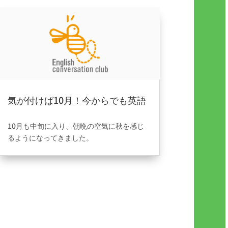
気が付けば10月！今からでも英語
で話せる自分を目指して…
2026年3月23日
|
ブログ
10月も中旬に入り、朝晩の空気に秋を感じ
るようになってきました。
今年もあと少しで終わり。「そろそろ英語
を始めてみようかな」と考えるには、
まさに今がベストなタイミングです。
Be..Englishでは、一人ひとりの目的や生活
スタイルに合わせたオーダーメイドレッス
ンを提供しています。
「旅行で英語を話せるようになりたい」、