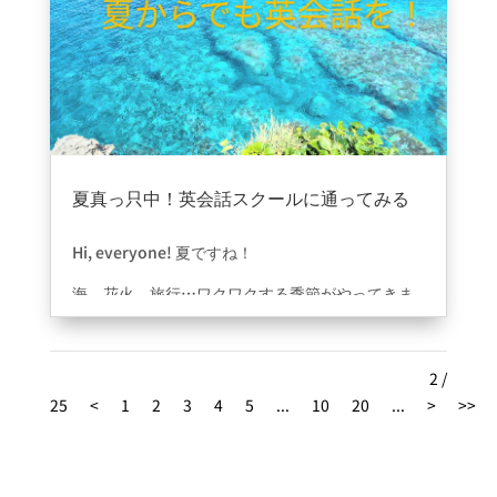
① 現在完了形：「今までで一番〜」
“The leaves are starting to change color.”
This is the hottest summer I’ve ever
葉っぱが色づき始めてるよ。
experienced!
“Look at the beautiful fall foliage!”
（これは今までで一番暑い夏です！）
きれいな紅葉を見て！
“Autumn sunsets are so pretty.”
→ 「the most 〜 I’ve ever〜」のパターンは旅
行・食べ物の感想などにもよく使います。
秋の夕焼けってとてもきれい。
その他の例：
That was the best shaved ice I’ve
夏真っ只中！英会話スクールに通ってみる
のもどうでしょう！？
ever had!
（今までで一番おいしいかき氷だっ
■ 食べ物・飲み物の話題で
2025年7月1日
|
ブログ
た！）
“Pumpkin spice latte is back!”
Hi, everyone! 夏ですね！
パンプキンスパイスラテ、また出たね！（秋の
海、花火、旅行…ワクワクする季節がやってきま
② be going to：「これから〜するつも
定番ドリンク）
した。
り」
“I had my first hot drink of the season
そんな暑い日が続いていますが、夏から始める英
I’m going to go to the beach this weekend.
today.”
会話も、悪くない。。。！
2 /
（今週末、海に行く予定です）
今年初めてのホットドリンクを飲んだよ。
25
<
1
2
3
4
5
...
10
20
...
>
>>
でも、どこかで「もう1年の半分過ぎちゃった
→ 予定を伝えるときにとても便利。
“I’m craving something warm and sweet.”
し…」なんて思わなくて大丈夫です！
“Are you going to〜?”で質問にも使えます。
あったかくて甘いものが食べたくなるね。
その他の例：
Are you going to travel during
Be..Englishでは、