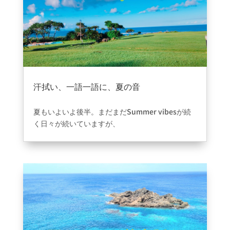
の生活に新しい習慣を取り入れるのにぴったりの
季節です
。例えば、通勤や通学の時間に英単語ア
プリを活用、1日10分の英語日記でライティング力
アップ、英語で好きな音楽やドラマを楽しむな
ど、無理なく続けられる方法から始めるのがおす
すめです。
その他、初秋に使える日常英会話フレーズ集をご
汗拭い、一語一語に、夏の音
紹介します！
2025年8月1日
|
ブログ
■ 秋の始まりを感じたときに
夏もいよいよ後半。まだまだSummer vibesが続
く日々が続いていますが、
“It’s starting to feel like autumn.”
ちょっと暑さに疲れてきた…という方も多いかも
秋らしくなってきたね。
しれません。
“The air feels cooler in the mornings.”
そんな時こそ、
新しいことを始めてリフレッシュ
朝の空気がひんやりしてきたね。
してみませんか？
“I love the crisp autumn air!.”
英会話は、旅行・仕事・日常に役立つスキル。
秋のすがすがしい空気が大好き！。
↓↓今回は夏に使えるような表現や言い回しをい
くつか紹介します！↓↓
■ 秋の自然や景色について話すときに