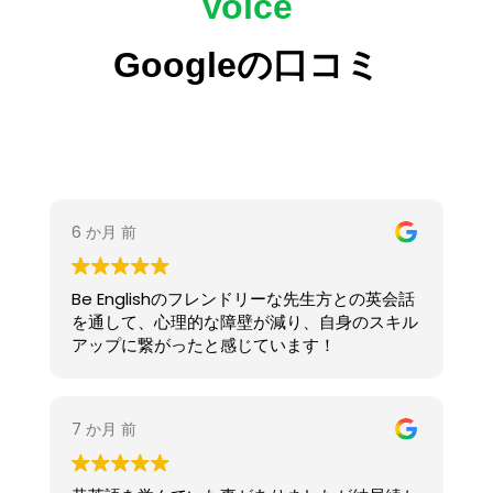
Voice
ん。
このように日常的に使える表現等を教えています
8月からでも十分に変化を実感できます。
ので、気になった方は是非本校のホームページ以
外にもインスタや、
Googleの口コミ
Be..Englishでは、初心者から上級者まで、目的に
グーグルマップからの情報等で確認して頂き、ご
合わせたレッスンを行っています。
興味があれば心斎橋校、天王寺校、梅田校まで
楽しく話せるようになりたい方も、留学やワーホ
お越しいただき、体験レッスンに参加してみては
リを目指している方も大歓迎！
いかがでしょうか？お待ちしてます！
体験レッスンも受付中です。まずはお気軽にご連
Until we meet again!
絡ください！