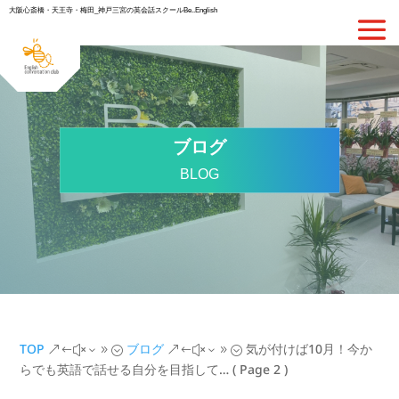
大阪心斎橋・天王寺・梅田_神戸三宮の英会話スクールBe..English
ブログ
BLOG
TOP
ブログ
気が付けば10月！今か
&#x39;
&#x39;
らでも英語で話せる自分を目指して…
( Page 2 )