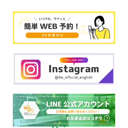
Obon?
（お盆に旅行する予定ですか？）
☀ 初心者さんも
初秋からでも始められる英会話。英会話は「今か
☀ 久しぶりに英語をやってみたい方も
らでも遅くない」のが魅力です。Be.Englishで
☀ 旅行・仕事・留学を目指す方も
は、
基礎的な文法から日常会話、ビジネス英語ま
③ 疑問詞＋現在進行形：「今〜してる
の？」
で幅広く学べるので、
初めての方でも安心。すで
それぞれのペースで楽しく学べる環境がありま
に英語を学んでいる方は、
より実践的な会話力を
What are you doing to stay cool this summer?
す。
磨くことができます。
（この夏、どうやって涼しく過ごしています
教室の雰囲気は明るく、リラックスできると好評
か？）
です！
レベルに合わせたカリキュラムをご用意している
ので、英語が全く初めての方、留学やワーキング
→ 会話のきっかけになる便利なフレーズです。
経験豊富なネイティブ講師達が分かりやすく丁寧
ホリデーを控えている方、ビジネス英語に挑戦し
その他の例：
I’m drinking a lot of iced coffee!
に説明してくれるので安心して授業を受けれま
たい方など、どんな目標でもしっかりサポートし
（アイスコーヒーをたくさん飲んでます！）
す！
ます。特に留学・
ワーホリに向けた準備は、生活
*********************************************
で使う英語から面接・手続きまでしっかりお手伝
例えば、「先週末あまりにも暑すぎてずっと家に
*********************************************
いします！
いたよ！」と英語で言いたい時は、
*********************************************
“It was so hot last weekend that I stayed home
まずはお気軽に体験レッスンで雰囲気を感じてい
************
the whole time!
ただき、英会話を挑戦するあなたを全力でサポー
”so…that…”は「とっても~すぎて、という結果
まだ間に合う、夏からのスター
トさせて頂きますので、心斎橋校、天王寺校、梅
ト！
になった」という原因と結果を表すときに使いま
田校、三ノ宮校でお待ちしてます！
す。
英会話を始めるのに、「遅すぎる」はありませ