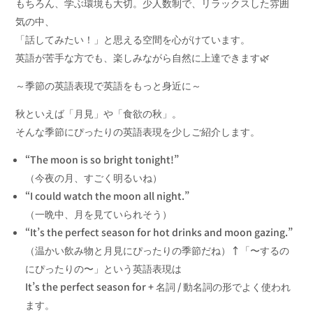
もちろん、学ぶ環境も大切。少人数制で、リラックスした雰囲
気の中、
「話してみたい！」と思える空間を心がけています。
英語が苦手な方でも、楽しみながら自然に上達できます🌿
～季節の英語表現で英語をもっと身近に～
秋といえば「月見」や「食欲の秋」。
そんな季節にぴったりの英語表現を少しご紹介します。
“The moon is so bright tonight!”
（今夜の月、すごく明るいね）
“I could watch the moon all night.”
（一晩中、月を見ていられそう）
“It’s the perfect season for hot drinks and moon gazing.”
（温かい飲み物と月見にぴったりの季節だね）↑「〜するの
にぴったりの〜」という英語表現は
It’s the perfect season for + 名詞 / 動名詞の形でよく使われ
ます。