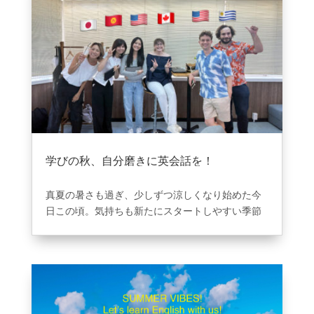
学びの秋、自分磨きに英会話を！
2025年9月8日
|
ブログ
真夏の暑さも過ぎ、少しずつ涼しくなり始めた今
日この頃。気持ちも新たにスタートしやすい季節
が秋。
読書の秋、学びの秋――
このタイミングで英会話
を始めてみませんか？
↓秋から始めるおすすめの勉強方法↓
英語学習は「続けること」が一番大切。
秋は日々