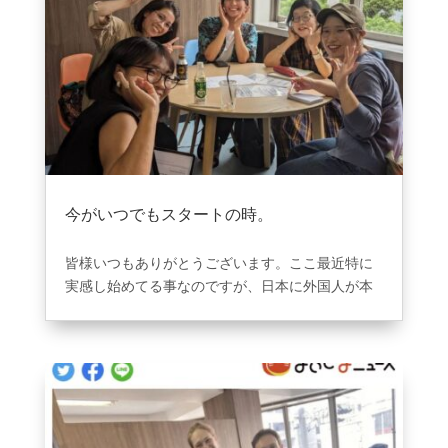
今がいつでもスタートの時。
2023年9月24日
|
ブログ
皆様いつもありがとうございます。ここ最近特に
実感し始めてる事なのですが、日本に外国人が本
当に増え、弊社の周りでも外国人を見かける事が
毎日沢山あります。英語を話せたら、、、と思っ
た事が皆さんあると思いますが、近い未来の中で
英語を話せる事は当たり前！！となる未来が日本
でも本気でくると思っています。人が始める前に
チャレンジして踏みださなければいつまで経って
も平行線から抜け出せる事はできません。常々思