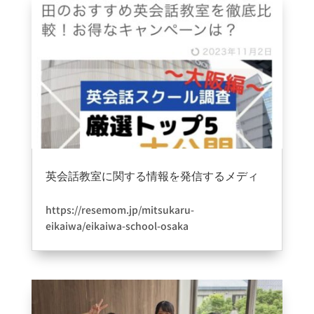
英会話教室に関する情報を発信するメディ
ア「ミツカル英会話」に掲載されました。
2023年11月8日
|
information
,
ブログ
https://resemom.jp/mitsukaru-
eikaiwa/eikaiwa-school-osaka
ミツカル英会話さんにご掲載頂きました。数ある
中でこの度はありがとうございました????より一
層いい教室作りできるようにスタッフ一同頑張り
たいと思います＾＾