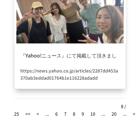
っていることですが英語を話せるようになる事を
ゴールや目標としないこと！！そこから何か違う
視点をみつけ＋αの何かの為に一つのツールとして
学ぶ事を常に考えておいてください。言語を覚え
る事は環境をどれだけ作れるかが本当に鍵になっ
てきます。環境作りや仕組みには自信がありま
す！！皆様のこれからの人生のきっかけになれる
『Yahoo!ニュース』にて掲載して頂きまし
ように想い作ったのがbe..englishです????今した
た。
2023年9月8日
|
information
い！少しでも先を向きたい！そう思ったら行動し
https://news.yahoo.co.jp/articles/2287dd453a
一緒に頑張ってください！必ずお力になってみせ
370ab3eddad01764b1e116228adadd
ます！！心斎橋校も残り定員数名です！！環境作
りのためにも制限をかけておりますのでご理解の
有難い事に皆様のおかげさまでYahoo!ニュースさ
程よろしくお願いします。
んに掲載して頂けました。想いが形になるように
を心かげてきて今の教室作りや環境があります。
本当毎日皆様に感謝です????✨
8 /
モチベーションの継続の仕方であったり会話を楽
25
<<
<
...
6
7
8
9
10
...
20
...
>
しむ為の環境であったり、できてない事も多いか
も知れませんが少しづつ形になってきてると思い
ます。英語を覚えるだけではなくその先の事まで
イメージして経験に繋がるようにこれからもレッ