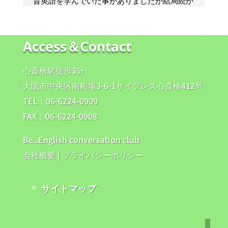
Access＆Contact
心斎橋駅徒歩3分
大阪市中央区南船場3-6-1サイプレス心斎橋412号
TEL：06-6224-0909
FAX：06-6224-0908
Be..English conversation club
会社概要
|
プライバシーポリシー
サイトマップ