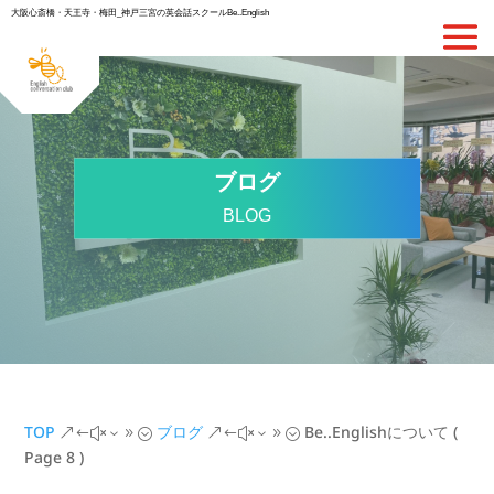
大阪心斎橋・天王寺・梅田_神戸三宮の英会話スクールBe..English
ブログ
BLOG
TOP
ブログ
Be..Englishについて
(
&#x39;
&#x39;
Page 8 )