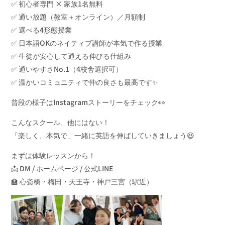
✅ 初心者専門 × 家族1名無料
✅ 通い放題（教室＋オンライン）／月額制
✅ 選べる4形態授業
✅ 日本語OKのネイティブ講師が本気で作る授業
✅ 生徒が安心して通える伸びる仕組み
✅ 通いやすさNo.1（4校舎選択可）
✅ 温かいコミュニティで仲の良さも最高です✨
普段の様子はInstagramストーリーをチェック👀
こんなスクール、他にはない！
「楽しく、本気で」一緒に英語を伸ばしていきましょう😆
まずは体験レッスンから！
📩 DM / ホームページ / 公式LINE
🏫 心斎橋・梅田・天王寺・神戸三宮（駅近）