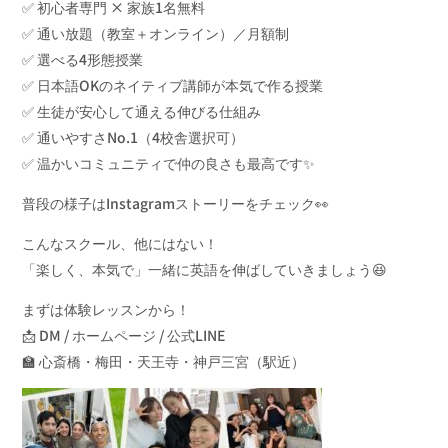
✅ 初心者専門 × 家族1名無料
✅ 通い放題（教室＋オンライン）／月額制
✅ 選べる4形態授業
✅ 日本語OKのネイティブ講師が本気で作る授業
✅ 生徒が安心して通える伸びる仕組み
✅ 通いやすさNo.1（4校舎選択可）
✅ 温かいコミュニティで仲の良さも最高です✨
普段の様子はInstagramストーリーをチェック👀
こんなスクール、他にはない！
「楽しく、本気で」一緒に英語を伸ばしていきましょう😆
まずは体験レッスンから！
📩 DM / ホームページ / 公式LINE
🏫 心斎橋・梅田・天王寺・神戸三宮（駅近）