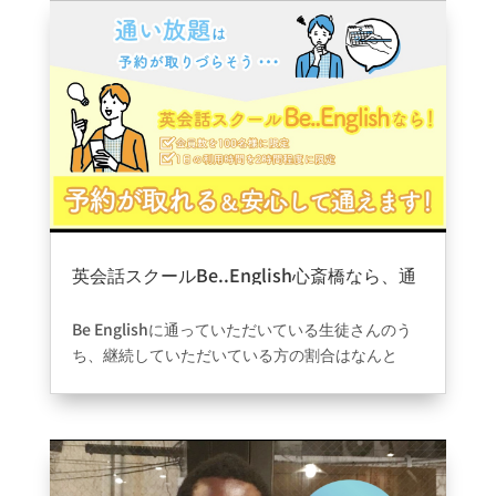
す！！
JA共済さんありがとうございました。
英会話スクールBe..English心斎橋なら、通
い放題でも予約が取れる＆安心して通えま
2022年6月8日
|
ブログ
す！
Be Englishに通っていただいている生徒さんのう
ち、継続していただいている方の割合はなんと
95.5%！
この高い継続率の秘密は、生徒の方々のご満足度
が非常に高いことにあります。
月額20,000円で通い放題のサービスをご提供して