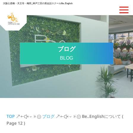
大阪心斎橋・天王寺・梅田_神戸三宮の英会話スクールBe..English
ブログ
BLOG
TOP
ブログ
Be..Englishについて
(
&#x39;
&#x39;
Page 12 )