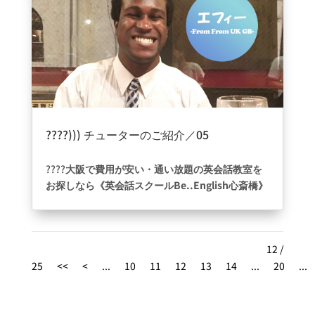
いますが、会員数を100名に限定し、一日のご利用
時間を2時間程度に限定することで、予約が取りや
すく毎日続けられる学習環境を実現していま
す????
予約はWEBから24時間いつでもご予約いただけま
すので、ストレスフリー✨
大阪心斎橋や本町付近で英会話学校をお探しな
????))) チューターのご紹介／05
ら、予約の取りやすい英会話スクールBe English
2022年6月4日
|
ブログ
心斎橋へ????
????
大阪で費用が安い・通い放題の英会話教室を
お探しなら《英会話スクールBe..English心斎橋》
へ
????
～～～～～～～～～～～～～～
チューター紹介、第5弾は・・・・イギリス英語と
12 /
日本語の両方話せるエフィー先生です！
25
漢字もひらがなもできる努力家のエフィー先生。
<<
<
...
10
11
12
13
14
...
20
...
日本人のお嫁さんを持つ揚げパン大好きな食いし
ん坊な先生です
????
ちなみに焼肉屋ではとんでもない量を食べます。