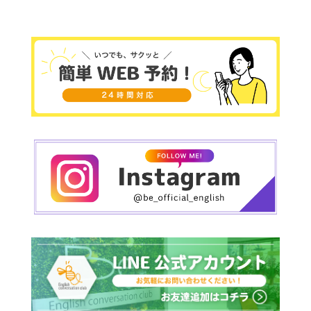
笑
英語の本場、イギリス英語で本格的な英会話を初
心
者から上級者まで対応できます！
思いやりのある優しいエフィー先生を宜しくお願
いいします
✨
～～～～～～～～～～～～～
講師の方々は優しい方ばかり！楽しく英会社を学
べる事間違いなしですよ～☺ぜひ、レッスンを受
けてみてだくだいね◎