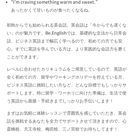
“I’m craving something warm and sweet.”
あったかくて甘いものが食べたくなるね。
初秋からでも始められる英会話。英会話は「今からでも遅くな
い」のが魅力です。Be.Englishでは、
基礎的な文法から日常会
話、ビジネス英語まで幅広く学べるので、
初めての方でも安
心。すでに英語を学んでいる方は、
より実践的な会話力を磨く
ことができます。
レベルに合わせたカリキュラムをご用意しているので、英語が
全く初めての方、留学やワーキングホリデーを控えている方、
ビジネス英語に挑戦したい方など、どんな目標でもしっかりサ
ポートします。特に留学・
ワーホリに向けた準備は、生活で使
う英語から面接・手続きまでしっかりお手伝いします！
まずはお気軽に体験レッスンで雰囲気を感じていただき、英会
話を挑戦するあなたを全力でサポートさせて頂きますので、心
斎橋校、天王寺校、梅田校、三ノ宮校でお待ちしてます！