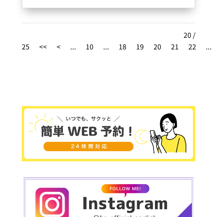
フェ #大阪英会話スク
全国おすすめ英会話教室・英語学習教室！
ール #英会話レッスン
英語学習を始めたいけど何をしたら良いのか分か
#英語フレーズ #英語勉
らない？初心者でも安心して相談できる場所、そ
20 /
れが英会話教室、英語学習教室です。一度は行っ
強 #英語話せるように
25
<<
<
...
10
...
18
19
20
21
22
...
ておきたい、各地域を代表する人気の英会話教
なりたい
室、英語学習教室を余すところなくお伝えします
https://englishgate.jp/
https://englishgate.jp/introduce/%e6%9c%88
%e9%a1%8d%e5%9b%ba%e5%ae%9a%e8%b
2%bb%e7%94%a8%e3%81%a0%e3%81%91%
e3%81%a7%e9%80%9a%e3%81%84%e6%94
%be%e9%a1%8c%e3%81%ae%e8%8b%b1%e
4%bc%9a%e8%a9%b1%e3%82%b9%e3%82%
af%e3%83%bc%e3%83%ab%ef%bc%9f/