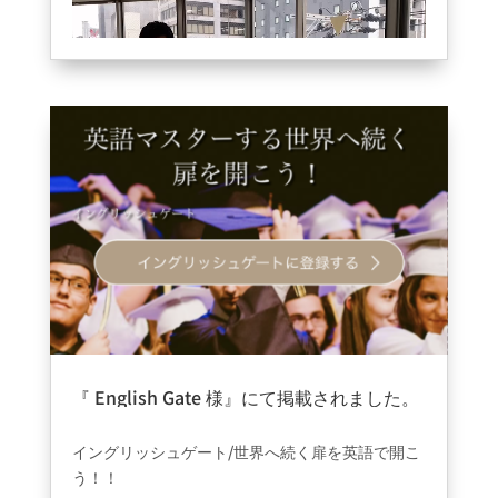
英語ミニレッスン????（English version）
先生: Dave!
テーマ: seeとmeet
meetって友達に会う時につかうの？？
meetは初めての人に会うときに使います☺️
既に知り合いの人に会う時はseeを使います
詳しくはビデオをチェックしてみてくださいね❤️
『 English Gate 様』にて掲載されました。
✨
2021年9月17日
|
information
心斎橋英会話 #大阪英
イングリッシュゲート/世界へ続く扉を英語で開こ
会話カフェ #英会話カ
う！！