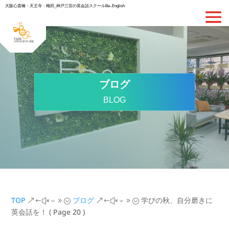
大阪心斎橋・天王寺・梅田_神戸三宮の英会話スクールBe..English
ブログ
BLOG
TOP
ブログ
学びの秋、自分磨きに
&#x39;
&#x39;
英会話を！
( Page 20 )