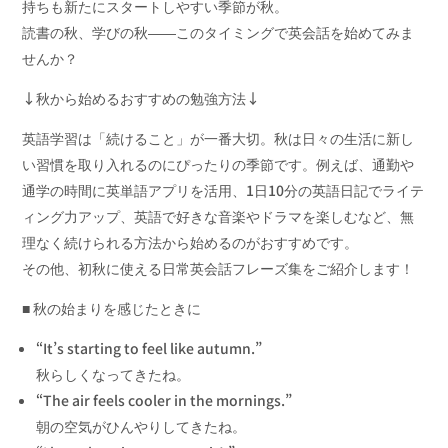
持ちも新たにスタートしやすい季節が秋。
読書の秋、学びの秋――
このタイミングで英会話を始めてみま
せんか？
↓秋から始めるおすすめの勉強方法↓
英語学習は「続けること」が一番大切。
秋は日々の生活に新し
い習慣を取り入れるのにぴったりの季節です
。例えば、通勤や
通学の時間に英単語アプリを活用、1日10分の英語日記でライテ
ィング力アップ、英語で好きな音楽やドラマを楽しむなど、無
理なく続けられる方法から始めるのがおすすめです。
その他、初秋に使える日常英会話フレーズ集をご紹介します！
■ 秋の始まりを感じたときに
“It’s starting to feel like autumn.”
秋らしくなってきたね。
“The air feels cooler in the mornings.”
朝の空気がひんやりしてきたね。