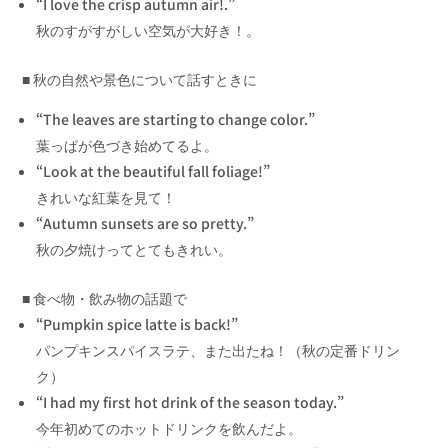
“I love the crisp autumn air!.”
秋のすがすがしい空気が大好き！。
■ 秋の自然や景色について話すときに
“The leaves are starting to change color.”
葉っぱが色づき始めてるよ。
“Look at the beautiful fall foliage!”
きれいな紅葉を見て！
“Autumn sunsets are so pretty.”
秋の夕焼けってとてもきれい。
■ 食べ物・飲み物の話題で
“Pumpkin spice latte is back!”
パンプキンスパイスラテ、また出たね！（秋の定番ドリン
ク）
“I had my first hot drink of the season today.”
今年初めてのホットドリンクを飲んだよ。