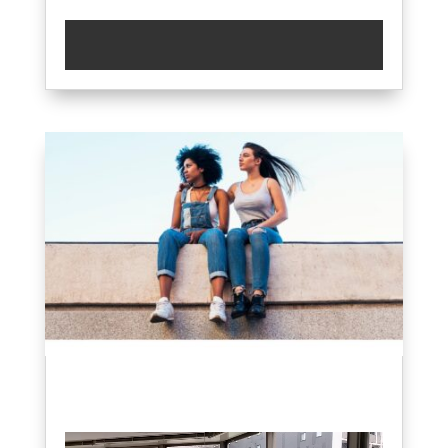
今年は英会話の秋にしてみませんか？????
2021年9月21日
|
ブログ
英会話始めてみたいけど、本当に初心者で
何も知らない…????‍????????‍????
どこの英会話スクールならはじめられ
る？？
大丈夫です！Beは完全初心者から始められ
ます✨✨
全く英語が分からなくても、ネイティブの
レッスンが受けてみたい人大歓迎！
もちろんサポートもしっかりあります????
心斎橋英会話 #大阪英会話カフェ #英会話カ
フェ #大阪英会話スクール #英会話レッスン
#英語フレーズ #英語勉強 #英語話せるよう
になりたい #英会話の秋
2021年9月17日
|
ブログ