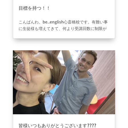
目標を持つ！！
2023年8月31日
|
ブログ
こんばんわ。be..english心斎橋校です。有難い事
に生徒様も増えてきて、何より受講回数に制限が
無いため、レッスン数が上がってきております。
留学へいかれたい、海外で稼いでみたい、海外旅
行に行きたい、心斎橋に外国人が多いから友達に
なりたいなど様々な目的でこられている人が沢山
いてます。1人で頑張れない時こそ先生と一緒に頑
張っていく、生徒様同士で頑張っていく！！小さ
い目標をなんでもいいから持つことが本当に大切
です！！モチベーションが上がらない時ほど思い
切って海外旅行の予約してみてくださいw雰囲気
や環境を整えるために初心者専門教室を作りまし
た。家族が無料になる制度も作りました。本気で
環境が1番大切とおもっているからこその今の教室
なので、目標を持ち一緒に頑張っていければこん
な嬉しい事はありません????諦めることは簡単で
皆様いつもありがとうございます????
す！！チャレンジしましょう！！必ず前に進みま