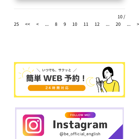
がたいです。結果でしか応えれない中で先生達と
お客様の距離感も非常に良い意味で近く感じれる
10 /
事も増えてきて感謝しかありません????今まで沢
25
<<
<
...
8
9
10
11
12
...
20
...
山英語に携る環境を見てきましたがここまで距離
が近くアットホームな教室も無かったと思いま
す。理想を形にまだまだしていけるようにお客様
の為、精一杯本気で努力していきます！今年も沢
山学んでお話して遊びましょう☺️