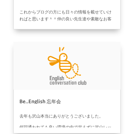
2023年8月31日
|
ブログ
す！！
これからブログの方にも日々の情報を載せていけ
ればと思います＾＾仲の良い先生達や素敵なお客
様含め英語を通して得れるもの。お客様にとって
少しでも良い環境を作っていけるように日々努力
致します。英語はどれだけ環境を日常に作れるか
が勝負です！！努力は必要ですが先の未来の為に
今頑張って後から楽をしていきましょう！！英語
は必要です????
Be..English 忘年会
2023年2月14日
|
information
去年も沢山本当にありがとうございました。
何回通われても良い環境の中で甘えずに沢山レッ
スン受けられている生徒様が多い印象で本当あり