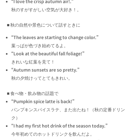
“I love the crisp autumn air!.”
秋のすがすがしい空気が大好き！。
■ 秋の自然や景色について話すときに
“The leaves are starting to change color.”
葉っぱが色づき始めてるよ。
“Look at the beautiful fall foliage!”
きれいな紅葉を見て！
“Autumn sunsets are so pretty.”
秋の夕焼けってとてもきれい。
■ 食べ物・飲み物の話題で
“Pumpkin spice latte is back!”
パンプキンスパイスラテ、また出たね！（秋の定番ドリン
ク）
“I had my first hot drink of the season today.”
今年初めてのホットドリンクを飲んだよ。