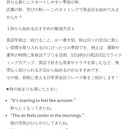
持ちも新たにスタートしやすい季節が秋。
読書の秋、学びの秋――
このタイミングで英会話を始めてみま
せんか？
↓秋から始めるおすすめの勉強方法↓
英語学習は「続けること」が一番大切。
秋は日々の生活に新し
い習慣を取り入れるのにぴったりの季節です
。例えば、通勤や
通学の時間に英単語アプリを活用、1日10分の英語日記でライテ
ィング力アップ、英語で好きな音楽やドラマを楽しむなど、無
理なく続けられる方法から始めるのがおすすめです。
その他、初秋に使える日常英会話フレーズ集をご紹介します！
■ 秋の始まりを感じたときに
“It’s starting to feel like autumn.”
秋らしくなってきたね。
“The air feels cooler in the mornings.”
朝の空気がひんやりしてきたね。