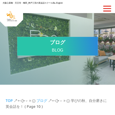
大阪心斎橋・天王寺・梅田_神戸三宮の英会話スクールBe..English
ブログ
BLOG
TOP
ブログ
学びの秋、自分磨きに
&#x39;
&#x39;
英会話を！
( Page 10 )