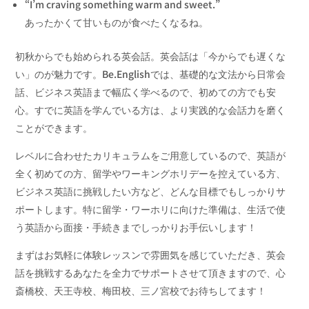
“I’m craving something warm and sweet.”
あったかくて甘いものが食べたくなるね。
初秋からでも始められる英会話。英会話は「今からでも遅くな
い」のが魅力です。Be.Englishでは、
基礎的な文法から日常会
話、ビジネス英語まで幅広く学べるので、
初めての方でも安
心。すでに英語を学んでいる方は、
より実践的な会話力を磨く
ことができます。
レベルに合わせたカリキュラムをご用意しているので、英語が
全く初めての方、留学やワーキングホリデーを控えている方、
ビジネス英語に挑戦したい方など、どんな目標でもしっかりサ
ポートします。特に留学・
ワーホリに向けた準備は、生活で使
う英語から面接・手続きまでしっかりお手伝いします！
まずはお気軽に体験レッスンで雰囲気を感じていただき、英会
話を挑戦するあなたを全力でサポートさせて頂きますので、心
斎橋校、天王寺校、梅田校、三ノ宮校でお待ちしてます！