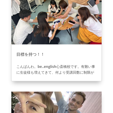
目標を持つ！！
2023年8月31日
|
ブログ
こんばんわ。be..english心斎橋校です。有難い事
に生徒様も増えてきて、何より受講回数に制限が
無いため、レッスン数が上がってきております。
留学へいかれたい、海外で稼いでみたい、海外旅
行に行きたい、心斎橋に外国人が多いから友達に
なりたいなど様々な目的でこられている人が沢山
いてます。1人で頑張れない時こそ先生と一緒に頑
張っていく、生徒様同士で頑張っていく！！小さ
い目標をなんでもいいから持つことが本当に大切