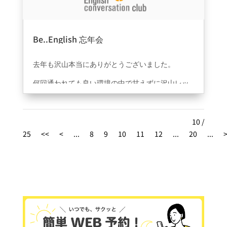
Be..English 忘年会
2023年2月14日
|
information
去年も沢山本当にありがとうございました。
何回通われても良い環境の中で甘えずに沢山レッ
スン受けられている生徒様が多い印象で本当あり
がたいです。結果でしか応えれない中で先生達と
お客様の距離感も非常に良い意味で近く感じれる
10 /
事も増えてきて感謝しかありません????今まで沢
25
<<
<
...
8
9
10
11
12
...
20
...
山英語に携る環境を見てきましたがここまで距離
が近くアットホームな教室も無かったと思いま
す。理想を形にまだまだしていけるようにお客様
の為、精一杯本気で努力していきます！今年も沢
山学んでお話して遊びましょう☺️