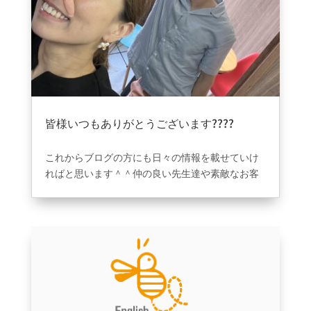
です！！モチベーションが上がらない時ほど思い
切って海外旅行の予約してみてくださいw雰囲気
や環境を整えるために初心者専門教室を作りまし
た。家族が無料になる制度も作りました。本気で
環境が1番大切とおもっているからこその今の教室
なので、目標を持ち一緒に頑張っていければこん
な嬉しい事はありません????諦めることは簡単で
皆様いつもありがとうございます????
す！！チャレンジしましょう！！必ず前に進みま
2023年8月31日
|
ブログ
す！！
これからブログの方にも日々の情報を載せていけ
ればと思います＾＾仲の良い先生達や素敵なお客
様含め英語を通して得れるもの。お客様にとって
少しでも良い環境を作っていけるように日々努力
致します。英語はどれだけ環境を日常に作れるか
が勝負です！！努力は必要ですが先の未来の為に
今頑張って後から楽をしていきましょう！！英語
は必要です????