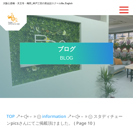
大阪心斎橋・天王寺・梅田_神戸三宮の英会話スクールBe..English
ブログ
BLOG
TOP
information
スタディチェー
&#x39;
&#x39;
ンpicsさんにてご掲載頂けました。
( Page 10 )