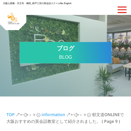
大阪心斎橋・天王寺・梅田_神戸三宮の英会話スクールBe..English
ブログ
BLOG
TOP
information
郁文道ONLINEで
&#x39;
&#x39;
大阪おすすめの英会話教室として紹介されました。
( Page 9 )