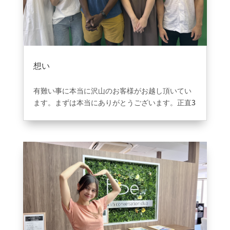
想い
2023年9月3日
|
ブログ
有難い事に本当に沢山のお客様がお越し頂いてい
ます。まずは本当にありがとうございます。正直3
年前にオープンする前に大阪のほぼ全ての有名英
会話に足を運び内容を知り見てきました。どこも
素敵な所ばっかりでした＾＾だからこそ弊社が何
を違いを出せるか！！何をお客様に提供できるか
をもうこれ以上考えられないくらい形にしてきた
自信はあります。初心者専門にした理由。予約を
取れない事を防ぐようにした環境。グループレッ
スンの大事さをわかってもらえるように環境を一
定にして安心感を感じてもらうようにしたこと。
通い放題やオンラインを併用したこと。宿題の中