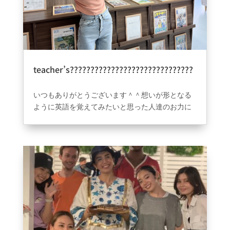
身に自分で考えて作成する内容、家族1人をなぜ無
料にしているかなど、ただサービスをよくしてや
ってるわけではなく英語をどこよりも早く安心し
て学んで覚えれるように考えた結果で生まれた学
校です。中々真似はできなく理解もできない部分
は多いと思いますがそれほど環境作りと想いがあ
teacher’s??????????????????????????????
ります。もちろん先生の質や授業内容などはもっ
??
2023年9月2日
|
ブログ
ともっとより良くをもっとうに改善はこの先一緒
いつもありがとうございます＾＾想いが形となる
続けていくとお約束致します。沢山のお客様。本
ように英語を覚えてみたいと思った人達のお力に
当にいつもありがとうございます。今後共弊社を
なれるように全員で向き合っていきます＾＾
よろしくお願いします＾＾
スタッフ一同