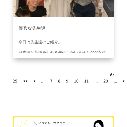
優秀な先生達
2023年9月1日
|
ブログ
今日は先生達のご紹介。
日本語と英語を話せる先生しかいません????永住
権を目指し6年前から移住している責任感のあるア
メリカ人のライアン先生。日本人女性と結婚し移
住しているイギリス人のエフィ先生。5ヶ国語話せ
9 /
る天才あやな先生。カナダとオーストラリアに6年
25
<<
<
...
7
8
9
10
11
...
20
...
>
住んでいたみなみ先生。ドイツ語日本語英語を話
せるジャスミン先生。キリンと一緒に南アフリカ
で育ったせい先生。笑。（天才です）英語を教え
ていく事だけじゃダメでその先の未来を一緒に切
り開いていけたらと想いいつもミーティングを繰
り返しテストで成績を管理し向き合っていくよう
に心かげています＾＾質の高い、いい環境で学べ