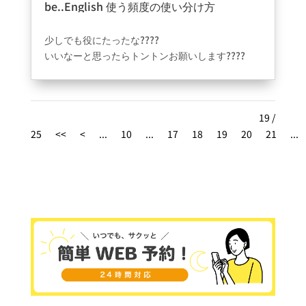
be..English 使う頻度の使い分け方
lishlesson#englishstaff
2021年9月28日
|
ブログ
#conversation#studyen
少しでも役にたったな????
glish#havefun#be
いいなーと思ったらトントンお願いします????
Be..心斎橋店は1人1人その人にあった形で
皆さんが楽しく英語を学べるように
レッスンを組まさせて頂いてます????
19 /
他の英会話教室では味わえないです！
25
<<
<
...
10
...
17
18
19
20
21
...
是非興味のあるかたは質問でもいいので
DMなどお待ちしております????????
マンツーマンや少人数グループレッスンが
月額２万円で通い放題????????
さらにカフェしながらネイティブ教師と会話がで
きる????
習った英語をその場で使える????
楽しく英会話を学ぶならBe…心斎橋店????
英会話教室#通い放題#
心斎橋#梅田#堀江英会