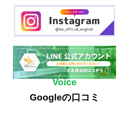
話初心者#英会話習い
たい#英会話カフェ#楽
しい#学べる#ネイティ
ブ英語
#english#osaka#Shins
aibashi#englishschool#
englishcafe#nativeengli
sh#englishteacher#eng
lishlesson#englishstaff
Voice
#conversation#studyen
glish#havefun#be
Googleの口コミ