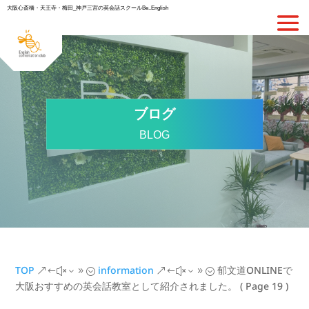
大阪心斎橋・天王寺・梅田_神戸三宮の英会話スクールBe..English
ブログ
BLOG
TOP
information
郁文道ONLINEで
&#x39;
&#x39;
大阪おすすめの英会話教室として紹介されました。
( Page 19 )