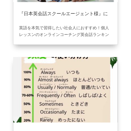
マンツーマンや少人数グループレッスンが
月額２万円で通い放題????????
『日本英会話スクールエージェント様』に
さらにカフェしながらネイティブ教師と会話がで
て掲載されました。
2021年10月5日
|
information
きる????
習った英語をその場で使える????
英語を本気で習得したい社会人におすすめ！個人
楽しく英会話を学ぶならBe…心斎橋店????
レッスンのオンラインコーチング英会話ランキン
英会話教室#通い放題#
グトップ「2021」
心斎橋#梅田#堀江英会
https://profoundium.com/be-english-
話初心者#英会話習い
interview/
たい#英会話カフェ#楽
YouTubeに実際のインタビュー動画上がっており
しい#学べる#ネイティ
ます。是非ご覧ください????
ブ英語#オンラインレ
https://youtu.be/A4IuVwMU4Go
ッスン
#english#osaka#Shins
aibashi#englishschool#
englishcafe#nativeengli
sh#englishteacher#eng