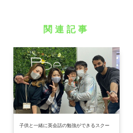
関連記事
子供と一緒に英会話の勉強ができるスクー
ル探していました。
2024年12月25日
|
VOICE