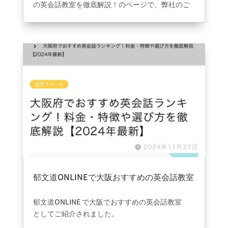
の英会話教室を徹底解説！のページで、弊社のご
紹介を頂けました☺️ありがとうございます＾＾
郁文道ONLINEで大阪おすすめの英会話教室
として紹介されました。
2024年11月28日
|
information
郁文道ONLINE
で
大阪でおすすめの英会話教室
としてご紹介されました。