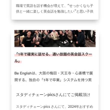
職場で英語を話す機会が増えて、“せっかくなら子
供と一緒に楽しく英会話を勉強したい”と思い子供
と一緒に英会話が学べるスクールを探していまし
た。
ちょうど家の近くで探していたところBe..English
心斎橋を見つけました。
無料体験を実施していたので子供と一緒に参加
し、楽しいスタッフが多く子供も楽しみながら英
会話が学べていたので一緒に参加することを決め
ました。
子供と一緒に学びながら思い出を作る事ができる
ので入会を決めて良かったです！
スタディチェーンpicsさんにてご掲載頂け
ました。
2024年12月23日
|
information
スタディチェーンpics
さんにて、2024年おすすめ