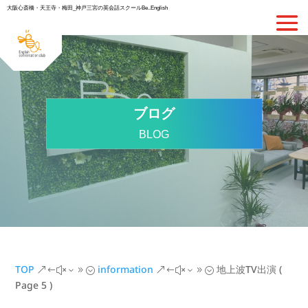
大阪心斎橋・天王寺・梅田_神戸三宮の英会話スクールBe..English
ブログ
BLOG
TOP
information
地上波TV出演
(
&#x39;
&#x39;
Page 5 )