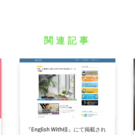
関連記事
『English With様』にて掲載され
ました