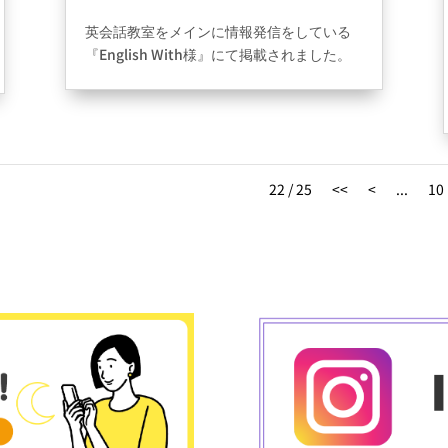
2021年9月1日
|
information
英会話教室をメインに情報発信をしている
『English With様』にて掲載されました。
記事は”大阪・心斎橋から通えるおすすめの
英会話スクール”
英会話教室は年齢、状況によって適切なス
クールが変わります。
22 / 25
<<
<
...
10
英会話を習得する環境を細かくまとめられ
ている情報発信サイトになります。
詳細は下記リンクにて確認することができ
ます。
https://english-with.com/osaka-
shinsaibashi-eikaiwa-school/