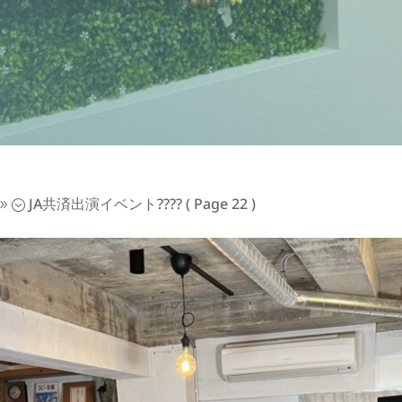
JA共済出演イベント????
( Page 22 )
9;