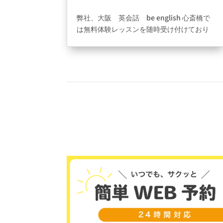
2021年9月9日
|
ブログ
弊社、大阪 英会話 be english 心斎橋で
は無料体験レッスンを随時受け付けており
ます。説明や予約の取り方、不安な点や疑
問点なども含めヒアリングを行い、その後
レベルチェックを軽くレッスンしながら最
適な方法とレベル分けを行っておりま
す????安心して楽しく気軽に来て頂けるよ
うに大事なお時間となりますのでお気軽に
まずは無料体験レッスンで先生達とのお時
間やお店の雰囲気を確認しお過ごしくださ
い(^^)始まりはここからです????