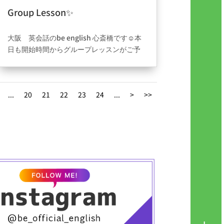
Group Lesson✨
2021年9月1日
|
ブログ
大阪 英会話のbe english 心斎橋です☺️本
日も開始時間からグループレッスンがご予
約入っております(^^)コロナと向き合ってい
くためにも今できるベストを尽くしていい
未来をつくっていきましょう。beが大阪で
...
20
21
22
23
24
...
>
>>
もっと認知が広まっていけるよう内容もサ
ービスももっともっと頑張って参ります。
グループレッスンはそれぞれの知識や考え
方があって楽しいですね✨✨