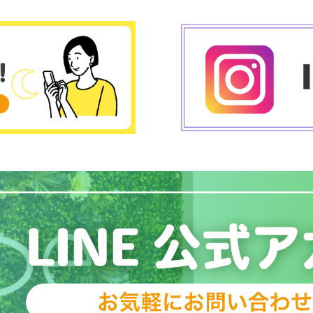
皆様の生活の中で週一回、月に4回通うだけ
では英語習得は比較的難しいものと考えて
おります。費用もなぜか英語だけ他の言語
と違い高く、幼い頃に英語を覚えたくても
通えない現状がありました。そこでこんな
英会話教室があればいいなと思い、通い放
題やオンラインも併用できる最高の環境を
まずは作らないとと思い作りました。そし
て私達の思いでもあるのですが私達も家庭
があります。どんな方にでも子供や兄弟、
夫婦同士のサポートがありながら英語を学
べ、家族のコミュニケーションの場が広が
っていけばいいなと思い、家族の大事さ、
楽しさを共有して頂ければと思いこの制度
を作りました☺️☺️こんな時代だからこそど
んな方でもスタートできるようにはじまり
の英会話教室になれればと思います。環境
が本当大切です！！私達にお任せくださ
い????