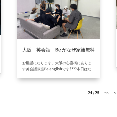
大阪 英会話 Be がなぜ家族無料
制度を行っているかについ
2021年8月19日
|
ブログ
て????‍????‍????‍????
お世話になります。大阪の心斎橋にありま
す英会話教室Be englishです????本日はな
ぜbe englishが家族無料制度を行っている
かについてです。今の時代の中で英語は唯
一世界共通言語になっており話せる人も多
24 / 25
<<
<
く、話せるようになりたいと思う人も沢山
いてると思います。私達の所も実際英語を
話せるようになりたいと思い、始めて英語
を覚える方達がほとんどの教室になりま
す。大阪の英会話でどこに通ったとしても