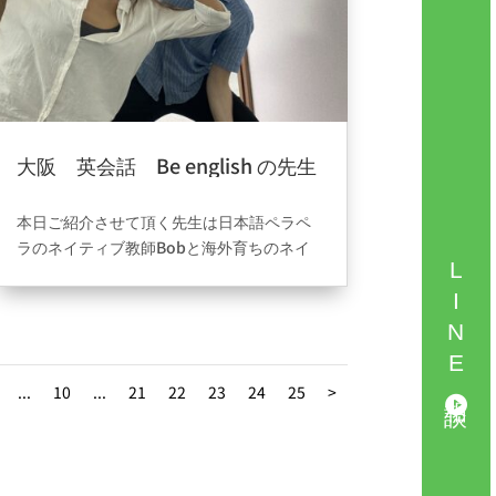
大阪 英会話 Be english の先生
についてのご紹介????
2021年8月18日
|
ブログ
本日ご紹介させて頂く先生は日本語ペラペ
ラのネイティブ教師Bobと海外育ちのネイ
LINE相談
ティブトリリンガルのれいか先生です????✨
幼い頃から中国、カナダと生活をしていて
TOEICの点数は940点以上になりま
す????????楽しく明るい先生のお2人ですが
1番の魅力はなんといっても真面目な所で
...
10
...
21
22
23
24
25
>
す。結果に拘りこれからも頑張ってまいり
ます＾＾大阪の英会話でbeが知ってもらえ
るよう楽しんでやっていきます✨✨✨