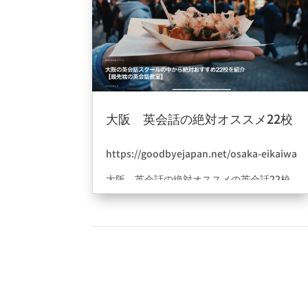
大阪 英会話の絶対オススメ22校
に紹介されました。
2021年8月24日
|
ブログ
https://goodbyejapan.net/osaka-eikaiwa
大阪 英会話の絶対オススメの英会話22校
にご紹介頂けました。まだまだ初めて間も
ないBe english をご紹介頂きまして有難う
ございます。まだまだもっと攻めて行きま
すので皆さま宜しくお願い申し上げます。