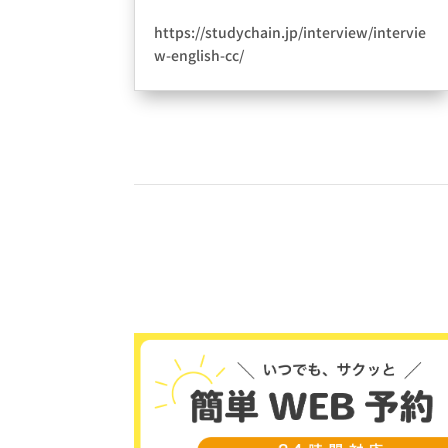
頂けました。
2024年10月20日
|
information
https://studychain.jp/interview/intervie
w-english-cc/
この度、スタディチェーンさんにご紹介し
て頂けました。弊社の想いが詰まった内容
となっております????ありがとうございま
した＾＾