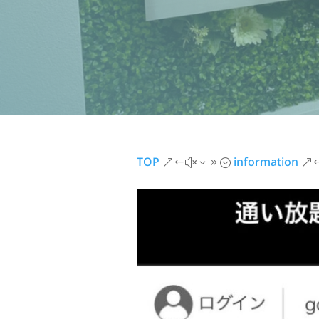
TOP
information
&#x39;
&