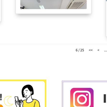
6 / 25
<<
<
...
全校ミーティング
先生達は毎日、どうしたらいいか、生徒さ
んの結果に繋がる方法を考えて準備してい
ます。
まず、初めに１日の予約から誰がどの生徒
さんを担当するかを事前に全て決めていま
す????これにより事前にどんなことが得
意、不得意、何を覚えたいか、今現在どこ
までカリキュラムを進めているかなど、各
生徒さんのオンラインカルテに細かく情報