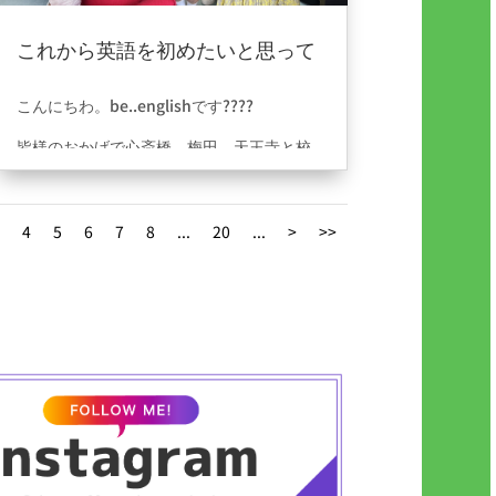
これから英語を初めたいと思って
る皆様へ。
2024年9月28日
|
ブログ
こんにちわ。be..englishです????
皆様のおかげで心斎橋、梅田、天王寺と校
舎を増やす事が出来ました。私たちが日頃
から心かげていることは、まず英語とゆう
言語に対して苦手意識や、どうせ私には覚
4
5
6
7
8
...
20
...
>
>>
えれない。と思っている人が多い中で、英
語を話すとゆうことに楽しんでもらう事も
心がけています????