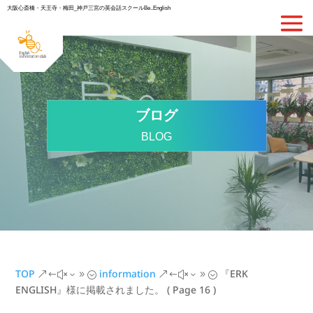
大阪心斎橋・天王寺・梅田_神戸三宮の英会話スクールBe..English
ブログ
BLOG
TOP
information
『ERK
&#x39;
&#x39;
ENGLISH』様に掲載されました。
( Page 16 )