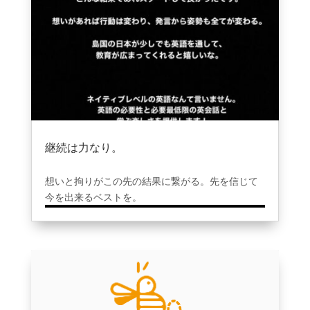
継続は力なり。
2021年12月9日
|
ブログ
想いと拘りがこの先の結果に繋がる。先を信じて
今を出来るベストを。