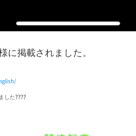
SH』様に掲載されました。
nglish/
した????