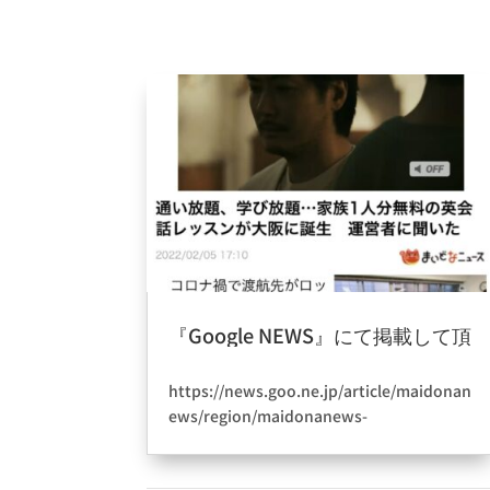
『Google NEWS』にて掲載して頂
きました。
2022年4月4日
|
information
https://news.goo.ne.jp/article/maidonan
ews/region/maidonanews-
14537133.html
Googleさんいつもありがとうございます。