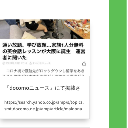
『docomoニュース』にて掲載さ
れました。
2022年4月2日
|
information
https://search.yahoo.co.jp/amp/s/topics.
smt.docomo.ne.jp/amp/article/maidona
news/region/maidonanews-
14537133%3Fusqp%3Dmq331AQIKAGwA