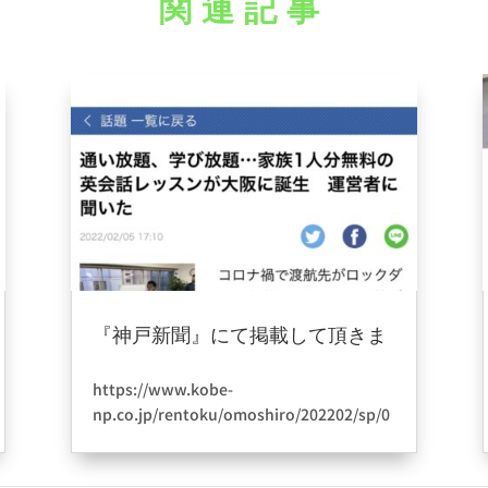
関連記事
『神戸新聞』にて掲載して頂きま
した。
2022年4月4日
|
information
https://www.kobe-
np.co.jp/rentoku/omoshiro/202202/sp/0
015039219.shtml
神戸新聞さんご丁寧にありがとうございま