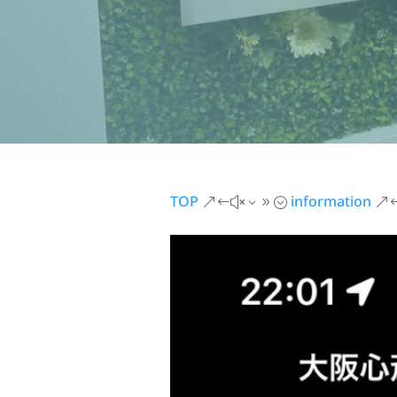
TOP
information
&#x39;
&