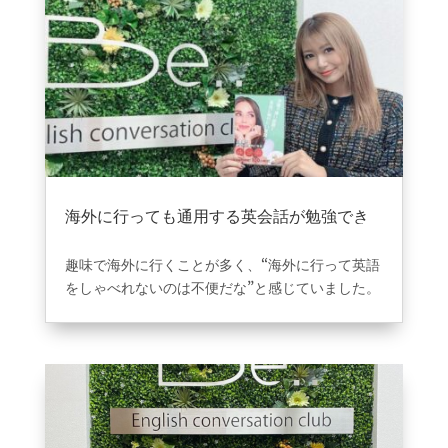
海外に行っても通用する英会話が勉強でき
ました。
2024年12月25日
|
VOICE
趣味で海外に行くことが多く、“海外に行って英語
をしゃべれないのは不便だな”と感じていました。
実用的な英語を学びたかったので、
偶然見つけたbe..englishの無料体験に参加しまし
た。
講師の方の中には留学エージェントの仕事をして
日本語も話せるネイティブな先生もいますので是非！
いた方がいたので、いろんな国の状況など聞くこ
とができ、スクール内では会話中心のレッスンの
カンバセーションクラブもあるので友達とカフェ