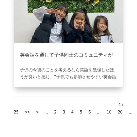
に行っている感覚で楽しく英語をしゃべる経験を
詰めました。
通い放題ということもあり入会してからは、週3日
以上スクールに通い英語に触れる機会が多くなっ
たので、日常で使う英会話はスラスラとしゃべれ
るようになりました。
英会話を通して子供同士のコミュニティが
広がりました。
2024年12月25日
|
VOICE
子供の今後のことを考えるなら英語を勉強したほ
うが良いと感じ、“子供でも参加させやすい英会話
スクール”を探していました。
Be..English心斎橋に入会させようと思った決めて
は、無料体験の時に同年代の子供達が楽しそうに
4 /
先生と英会話を勉強している姿を見たからです。
25
今では子供から“いつBe..Englishに行くの？”と言
<<
<
...
2
3
4
5
6
...
10
20
...
うくらい気に入っているみたいです。
心斎橋駅が最寄り駅なので、子供が勉強している
間に買い物を済ますことができるので助かってい