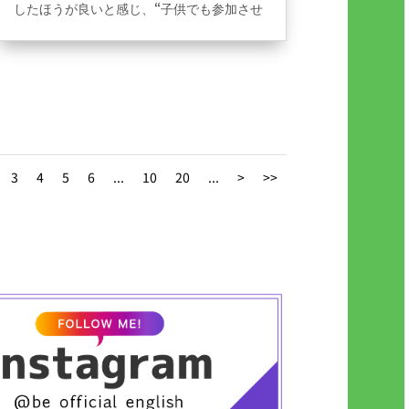
したほうが良いと感じ、“子供でも参加させ
やすい英会話スクール”を探していました。
Be..English心斎橋に入会させようと思った
決めては、無料体験の時に同年代の子供達
が楽しそうに先生と英会話を勉強している
姿を見たからです。
今では子供から“いつBe..Englishに行く
の？”と言うくらい気に入っているみたいで
す。
3
4
5
6
...
10
20
...
>
>>
心斎橋駅が最寄り駅なので、子供が勉強し
ている間に買い物を済ますことができるの
で助かっています！