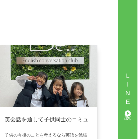
LINE相談
英会話を通して子供同士のコミュ
ニティが広がりました。
2024年12月25日
|
VOICE
子供の今後のことを考えるなら英語を勉強