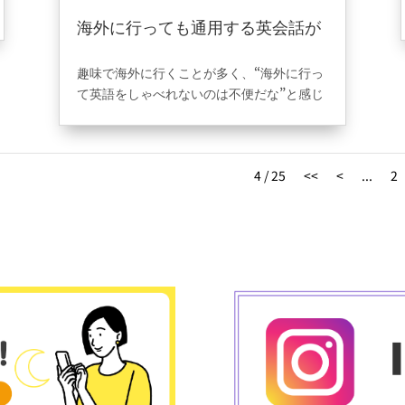
海外に行っても通用する英会話が
勉強できました。
2024年12月25日
|
VOICE
趣味で海外に行くことが多く、“海外に行っ
て英語をしゃべれないのは不便だな”と感じ
ていました。
実用的な英語を学びたかったので、
偶然見つけたbe..englishの無料体験に参加
4 / 25
<<
<
...
2
しました。
講師の方の中には留学エージェントの仕事
をしていた方がいたので、いろんな国の状
況など聞くことができ、スクール内では会
話中心のレッスンのカンバセーションクラ
ブもあるので友達とカフェに行っている感
覚で楽しく英語をしゃべる経験を詰めまし
た。
通い放題ということもあり入会してから
は、週3日以上スクールに通い英語に触れる
機会が多くなったので、日常で使う英会話
はスラスラとしゃべれるようになりまし