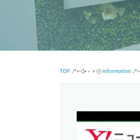
TOP
information
&#x39;
&