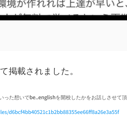
』にて掲載されました。
った想いでbe..englishを開校したかをお話しさせ
icles/d6bcf4bb40521c1b2bb88355ee66ff8a26e3a55f