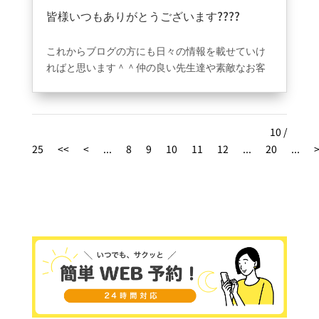
な嬉しい事はありません????諦めることは簡単で
皆様いつもありがとうございます????
す！！チャレンジしましょう！！必ず前に進みま
2023年8月31日
|
ブログ
す！！
これからブログの方にも日々の情報を載せていけ
ればと思います＾＾仲の良い先生達や素敵なお客
様含め英語を通して得れるもの。お客様にとって
少しでも良い環境を作っていけるように日々努力
致します。英語はどれだけ環境を日常に作れるか
10 /
が勝負です！！努力は必要ですが先の未来の為に
25
今頑張って後から楽をしていきましょう！！英語
<<
<
...
8
9
10
11
12
...
20
...
は必要です????