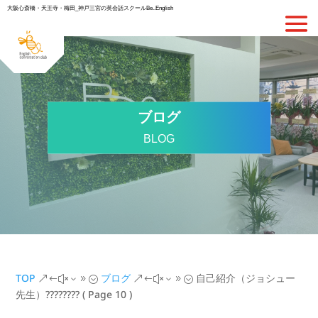
大阪心斎橋・天王寺・梅田_神戸三宮の英会話スクールBe..English
ブログ
BLOG
TOP
ブログ
自己紹介（ジョシュー
&#x39;
&#x39;
先生）????????
( Page 10 )