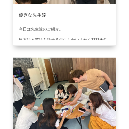
優秀な先生達
2023年9月1日
|
ブログ
今日は先生達のご紹介。
日本語と英語を話せる先生しかいません????永住
権を目指し6年前から移住している責任感のあるア
メリカ人のライアン先生。日本人女性と結婚し移
住しているイギリス人のエフィ先生。5ヶ国語話せ
る天才あやな先生。カナダとオーストラリアに6年
住んでいたみなみ先生。ドイツ語日本語英語を話
せるジャスミン先生。キリンと一緒に南アフリカ
で育ったせい先生。笑。（天才です）英語を教え
ていく事だけじゃダメでその先の未来を一緒に切
り開いていけたらと想いいつもミーティングを繰
り返しテストで成績を管理し向き合っていくよう
に心かげています＾＾質の高い、いい環境で学べ
る事を大切にしていきましょう！！