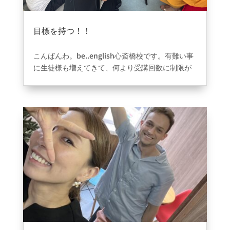
目標を持つ！！
2023年8月31日
|
ブログ
こんばんわ。be..english心斎橋校です。有難い事
に生徒様も増えてきて、何より受講回数に制限が
無いため、レッスン数が上がってきております。
留学へいかれたい、海外で稼いでみたい、海外旅
行に行きたい、心斎橋に外国人が多いから友達に
なりたいなど様々な目的でこられている人が沢山
いてます。1人で頑張れない時こそ先生と一緒に頑
張っていく、生徒様同士で頑張っていく！！小さ
い目標をなんでもいいから持つことが本当に大切
です！！モチベーションが上がらない時ほど思い
切って海外旅行の予約してみてくださいw雰囲気
や環境を整えるために初心者専門教室を作りまし
た。家族が無料になる制度も作りました。本気で
環境が1番大切とおもっているからこその今の教室
なので、目標を持ち一緒に頑張っていければこん