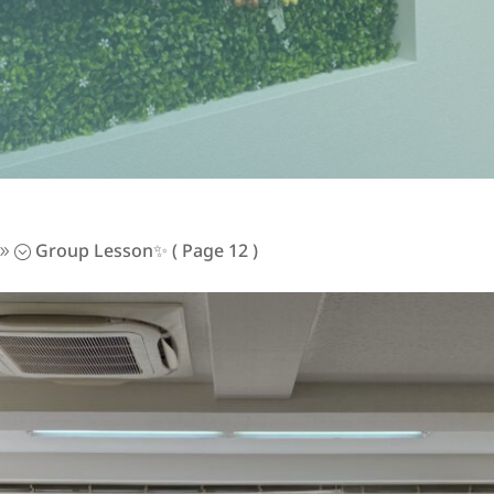
Group Lesson✨
( Page 12 )
9;