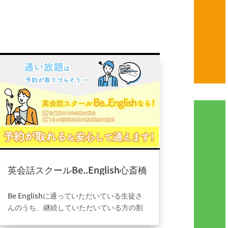
英会話スクールBe..English心斎橋
なら、通い放題でも予約が取れる
2022年6月8日
|
ブログ
＆安心して通えます！
Be Englishに通っていただいている生徒さ
んのうち、継続していただいている方の割
合はなんと95.5%！