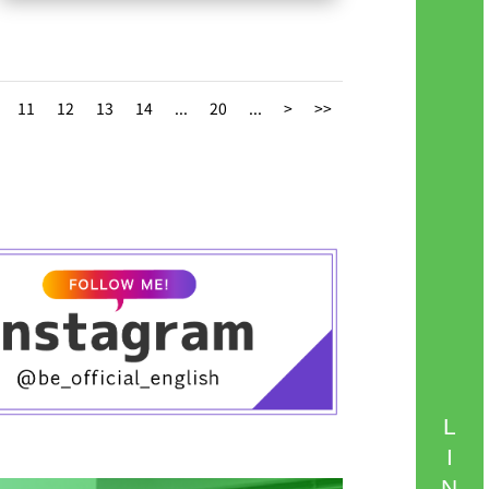
この高い継続率の秘密は、生徒の方々のご
満足度が非常に高いことにあります。
月額20,000円で通い放題のサービスをご提
11
12
13
14
...
20
...
>
>>
供していますが、会員数を100名に限定し、
一日のご利用時間を2時間程度に限定するこ
とで、予約が取りやすく毎日続けられる学
習環境を実現しています????
予約はWEBから24時間いつでもご予約いた
だけますので、ストレスフリー✨
大阪心斎橋や本町付近で英会話学校をお探
しなら、予約の取りやすい英会話スクール
Be English心斎橋へ????
LINE相談