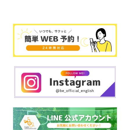
も平行線から抜け出せる事はできません。常々思
っていることですが英語を話せるようになる事を
ゴールや目標としないこと！！そこから何か違う
視点をみつけ＋αの何かの為に一つのツールとして
学ぶ事を常に考えておいてください。言語を覚え
る事は環境をどれだけ作れるかが本当に鍵になっ
てきます。環境作りや仕組みには自信がありま
す！！皆様のこれからの人生のきっかけになれる
ように想い作ったのがbe..englishです????今した
い！少しでも先を向きたい！そう思ったら行動し
一緒に頑張ってください！必ずお力になってみせ
ます！！心斎橋校も残り定員数名です！！環境作
りのためにも制限をかけておりますのでご理解の
程よろしくお願いします。
本当毎日皆様に感謝です????✨