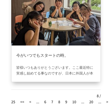
今がいつでもスタートの時。
2023年9月24日
|
ブログ
皆様いつもありがとうございます。ここ最近特に
実感し始めてる事なのですが、日本に外国人が本
当に増え、弊社の周りでも外国人を見かける事が
毎日沢山あります。英語を話せたら、、、と思っ
た事が皆さんあると思いますが、近い未来の中で
8 /
英語を話せる事は当たり前！！となる未来が日本
25
でも本気でくると思っています。人が始める前に
<<
<
...
6
7
8
9
10
...
20
...
>
チャレンジして踏みださなければいつまで経って