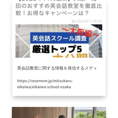
王寺校は初めは人も少ないのでメリット沢山です
よ✨先生達も心斎橋校から順番に回っていきます
ので楽しみにお待ちください＾＾
英会話教室に関する情報を発信するメディ
ア「ミツカル英会話」に掲載されました。
2023年11月8日
|
information
,
ブログ
https://resemom.jp/mitsukaru-
eikaiwa/eikaiwa-school-osaka
ミツカル英会話さんにご掲載頂きました。数ある
中でこの度はありがとうございました????より一
層いい教室作りできるようにスタッフ一同頑張り
たいと思います＾＾