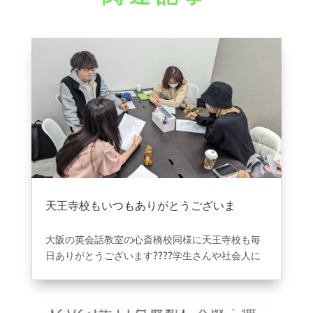
天王寺校もいつもありがとうございま
す????
2023年12月8日
|
ブログ
大阪の英会話教室の心斎橋校同様に天王寺校も毎
日ありがとうございます????学生さんや社会人に
とっては特にお力になれる点が多いと思います＾
＾安心のできる環境作りと沢山学べる環境をより
一層しっかりつくっていけたらと思います＾＾天