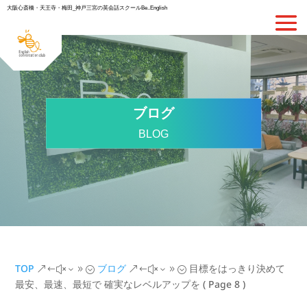
大阪心斎橋・天王寺・梅田_神戸三宮の英会話スクールBe..English
ブログ
BLOG
TOP
ブログ
目標をはっきり決めて
&#x39;
&#x39;
最安、最速、最短で 確実なレベルアップを
( Page 8 )